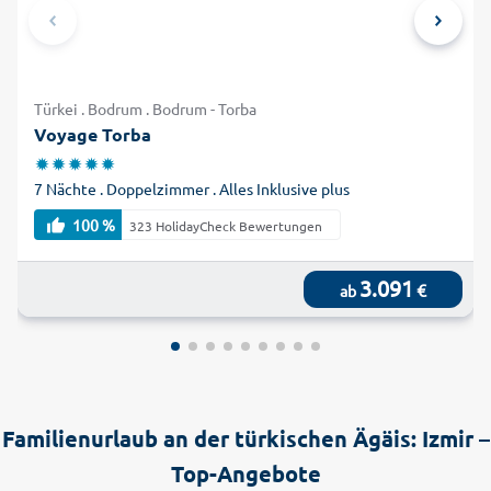
Türkei . Bodrum . Bodrum - Torba
Voyage Torba
7 Nächte . Doppelzimmer . Alles Inklusive plus
100 %
323 HolidayCheck Bewertungen
3.091
€
ab
Familienurlaub an der türkischen Ägäis: Izmir –
Top-Angebote