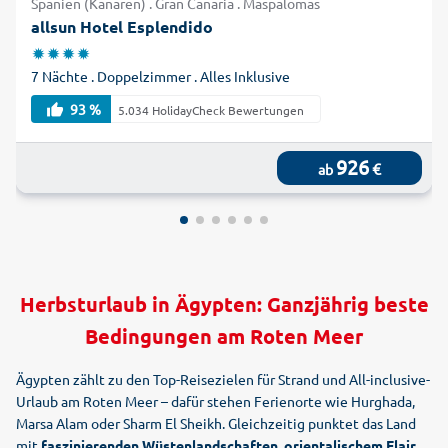
Spanien (Kanaren) . Gran Canaria . Maspalomas
allsun Hotel Esplendido
7 Nächte . Doppelzimmer . Alles Inklusive
93 %
5.034 HolidayCheck Bewertungen
926
€
ab
Herbsturlaub in Ägypten: Ganzjährig beste
Bedingungen am Roten Meer
Ägypten zählt zu den Top-Reisezielen für Strand und All-inclusive-
Urlaub am Roten Meer – dafür stehen Ferienorte wie Hurghada,
Marsa Alam oder Sharm El Sheikh. Gleichzeitig punktet das Land
mit
faszinierenden Wüstenlandschaften, orientalischem Flair