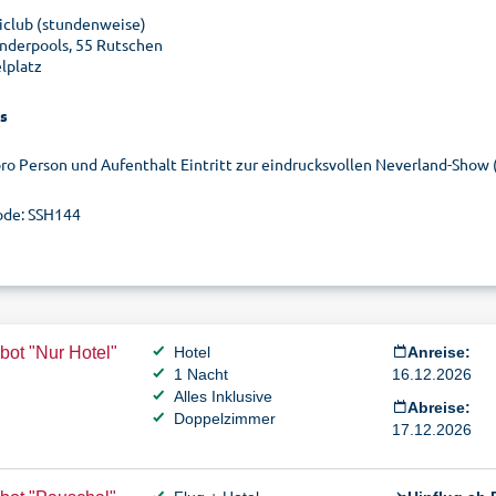
iclub (stundenweise)
inderpools, 55 Rutschen
elplatz
s
pro Person und Aufenthalt Eintritt zur eindrucksvollen Neverland-Show 
de: SSH144
ot "Nur Hotel"
Hotel
Anreise:
1 Nacht
16.12.2026
Alles Inklusive
Abreise:
Doppelzimmer
17.12.2026