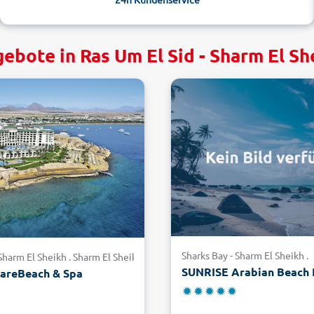
ebote in Ras Um El Sid - Sharm El Sh
Sharks Bay - Sharm El Sheikh .
harm El Sheikh . Sharm El Sheikh
MareBeach & Spa