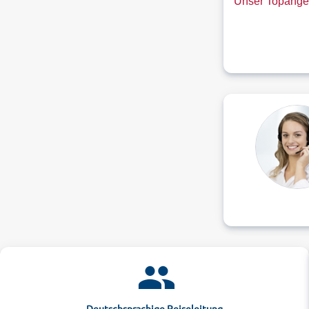
Unser Topange
Deutschsprachige Reiseleitung