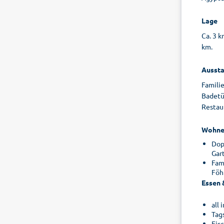
Lage
Ca. 3 k
km.
Aussta
Famili
Badetüc
Restaur
Wohne
Dop
Gar
Fam
Föh
Essen 
all
Tag
Eis