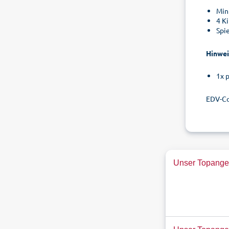
Min
4 K
Spi
Hinwei
1x 
EDV-Co
Unser Topangeb