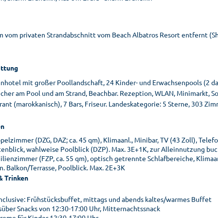
m vom privaten Strandabschnitt vom Beach Albatros Resort entfernt (Shu
ttung
enhotel mit großer Poollandschaft, 24 Kinder- und Erwachsenpools (2 da
her am Pool und am Strand, Beachbar. Rezeption, WLAN, Minimarkt, Souv
ant (marokkanisch), 7 Bars, Friseur. Landeskategorie: 5 Sterne, 303 Zim
n
pelzimmer (DZG, DAZ; ca. 45 qm), Klimaanl., Minibar, TV (43 Zoll), Tele
tenblick, wahlweise Poolblick (DZP). Max. 3E+1K, zur Alleinnutzung buc
ilienzimmer (FZP, ca. 55 qm), optisch getrennte Schlafbereiche, Klimaan
n. Balkon/Terrasse, Poolblick. Max. 2E+3K
& Trinken
 inclusive: Frühstücksbuffet, mittags und abends kaltes/warmes Buffet
süber Snacks von 12:30-17:00 Uhr, Mitternachtssnack
creme für Kinder 12:30-17:00 Uhr