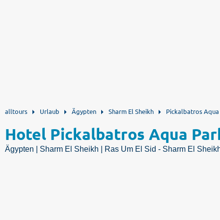
alltours
Urlaub
Ägypten
Sharm El Sheikh
Pickalbatros Aqua
Hotel Pickalbatros Aqua Par
Ägypten | Sharm El Sheikh | Ras Um El Sid - Sharm El Sheik