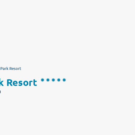
 Park Resort
k Resort
h