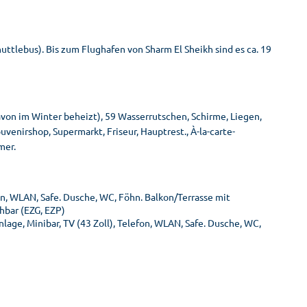
ttlebus). Bis zum Flughafen von Sharm El Sheikh sind es ca. 19
von im Winter beheizt), 59 Wasserrutschen, Schirme, Liegen,
enirshop, Supermarkt, Friseur, Hauptrest., À-la-carte-
mer.
fon, WLAN, Safe. Dusche, WC, Föhn. Balkon/Terrasse mit
hbar (EZG, EZP)
lage, Minibar, TV (43 Zoll), Telefon, WLAN, Safe. Dusche, WC,