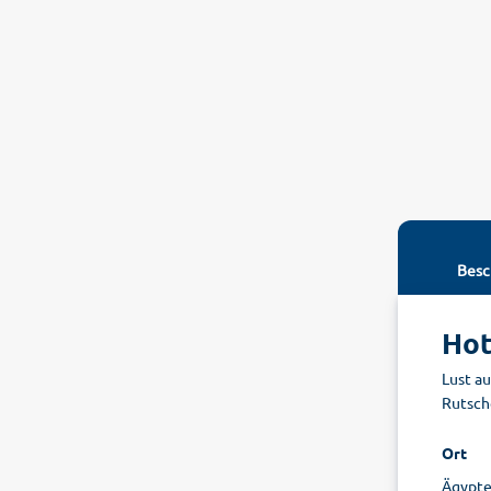
Besc
Hot
Lust au
Rutsche
Ort
Ägypten