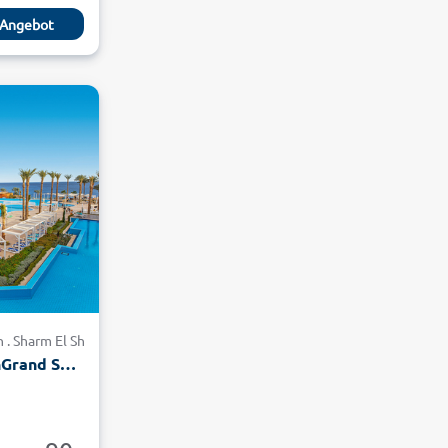
Angebot
h . Sharm El Sheikh
SUNRISE Diamond BeachGrand Select