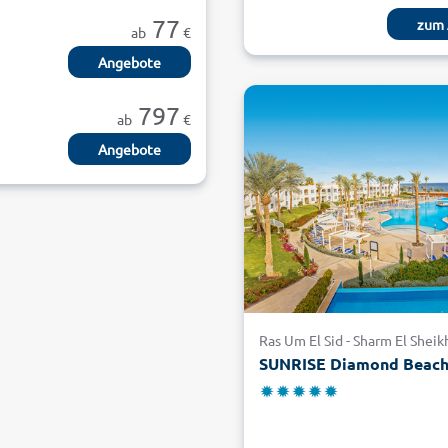
77
zum 
ab
€
Angebote
797
ab
€
Angebote
Ras Um El Sid - Sharm El Sheik