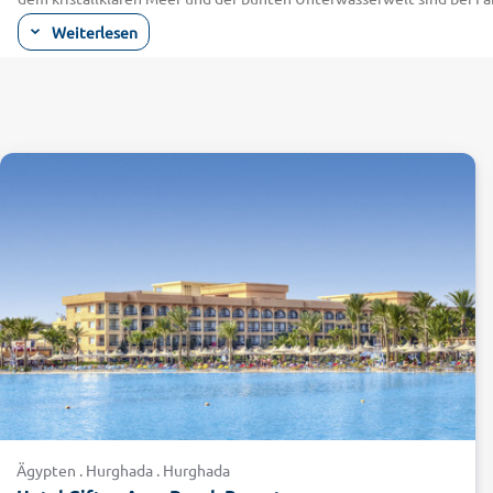
Sie als Taucher in der U-förmigen Bucht von Abu Dabba eindrucksvoll
Weiterlesen
ungefährlichen Seekühe.
Alternativ bestaunen Sie während Ihres Urlaubs in Ägypten die welt
der Sphinx, die nahe der Hauptstadt Kairo in den Himmel ragen – im 
Auch das Tal der Könige mit mehr als 60 Pharaonengräbern in Luxor 
günstigen All Inclusive-Reise beim Ägypten-Reisespezialist alltours
Wüste, Luxus und arabisches Flair im Ägypte
Egal, ob Sie sich einen relaxten Badeurlaub wünschen, Action beim 
gehobenen Hotels tauchen Sie während Ihres Urlaubs in Ägypten in d
wenn Sie zwischen Swimming Pool-Tagen auf dem Schiff und Sightse
Wüstenregionen. Die Lybische Wüste erstreckt sich über den Westen 
die östliche deutlich farbenfroher. Beeindruckende Natur erwartet Si
Kulturliebhaber besichtigen den nahezu vollständig erhaltenen Horus
Sonne, Strand und orientalisches Flair!
Wichtige Informationen zur Einreise und Vis
Digitales Einreisesystem ab 01.02.2026:
Bisher wurden bei der Einr
digitales Einreisesystem eingeführt, welches die bisherigen Ein- un
wird daher empfohlen auf eine Einreise mit dem Personalausweis zu
Ägypten . Hurghada . Hurghada
Informationen zu dem Reiseziel können beim Auswärtigen Amt jede