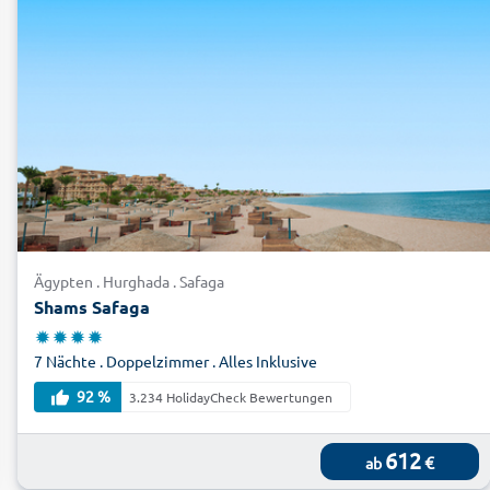
Ägypten . Hurghada . Safaga
Shams Safaga
7 Nächte . Doppelzimmer . Alles Inklusive
92 %
3.234 HolidayCheck Bewertungen
612
€
ab