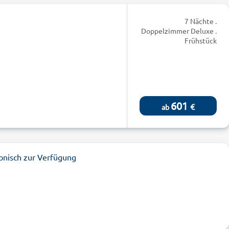
7 Nächte .
Doppelzimmer Deluxe .
Frühstück
601
€
ab
onisch zur Verfügung