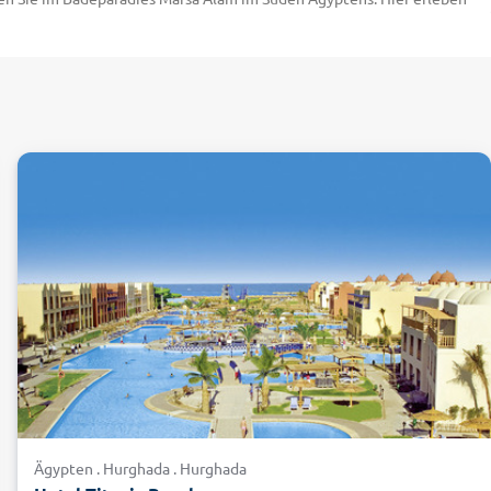
 Korallen auch Meeresschildkröten, Delfine und riesige, gänzlich
000 Jahre zurückliegt. Besuchen Sie die Pyramiden von Gizeh mit
letzte noch erhaltene Bauwerk der sieben Weltwunder der Antike.
gypten-Urlaub bleibende Eindrücke. Erfahren Sie mehr zu Ihrer
 – Ihr Ägypten-Urlaub bietet Ihnen das ganze Programm! In den
reuzfahrt auf dem Nil verbinden Sie perfekt Erholung und Kultur,
ers schlängeln sich blühende Landschaften neben gigantischen
deckt. Zeigt sich die westliche Wüste recht karg, präsentiert sich
iche Strände und ist im Süden von schroffen Gebirgen geprägt.
laub in Ägypten mit alltours sensationell günstig und genießen Sie
gaben der ägyptischen Behörden wird ab dem 01. Februar 2026 ein
r, dass die Einreise mit einem Personalausweis verweigert wird. Es
führen. Die aktuellen Informationen zur Einreise und weitere
Ägypten . Hurghada . Hurghada