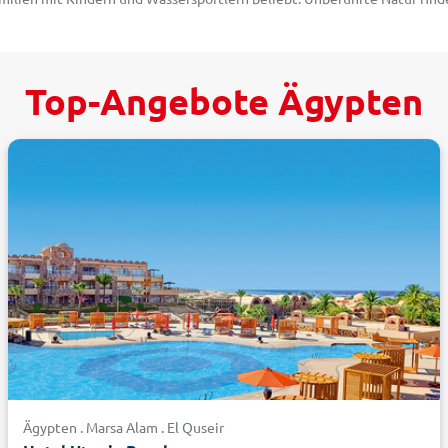
e Szenen: In den leicht zugänglichen Riffen tummeln sich zwischen den
berühmten Relikte des einstigen Pharaonenreiches, dessen Blütezeit 5.
Falle der Cheops-Pyramide ursprünglich 146 Meter. Sie gelten als das 
Top-Angebote Ägypten
sowie der Tempel von Abu Simbel in Südägypten hinterlassen in Ihrem Ä
. Sichern Sie sich Top-Angebote und buchen Sie bequem online!
n-Urlaub erleben
Wassersport suchen oder eine jahrtausendealte Kultur entdecken wollen
as Flair aus 1001 Nacht ein und genießen höchsten Komfort. Bei einer K
eing während der Landgänge hin- und herwechseln. Entlang des Flussuf
Ägyptens, während die Arabische Wüste den östlichen Teil des Landes be
e auch auf der ins Rote Meer ragenden Halbinsel Sinai. Sie bietet herrl
-Tempel aus dem 2. Jahrhundert vor Christus. Buchen Sie jetzt Ihren Ur
umspflicht in Ägypten
eise mit dem Personalausweis eine Einreisekarte ausgestellt. Nach An
d Ausreisekarten ablöst. Aus diesem Grund kommt es bereits vermehrt vo
 verzichten und stattdessen einen Reisepass als Ausweisdokument mitzu
Ägypten . Marsa Alam . El Quseir
rzeit abgerufen werden.