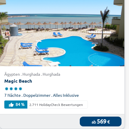
Ägypten . Hurghada . Hurghada
Magic Beach
7 Nächte . Doppelzimmer . Alles Inklusive
84 %
2.711 HolidayCheck Bewertungen
569
€
ab