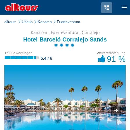
alltours
Urlaub
Kanaren
Fuerteventura
Kanaren . Fuerteventura . Corralejo
Hotel Barceló Corralejo Sands
152 Bewertungen
Weiterempfehlung
91 %
5.4
/ 6