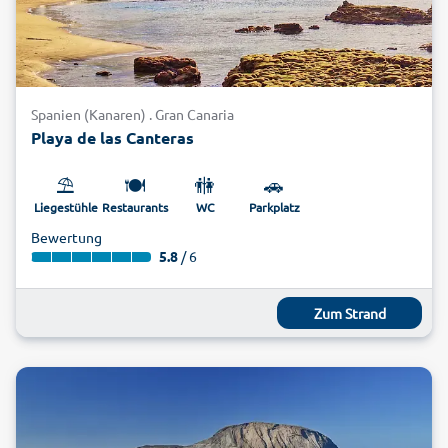
Spanien (Kanaren) . Gran Canaria
Playa de las Canteras
⛱️
🍽️
🚻
🚗
Liegestühle
Restaurants
WC
Parkplatz
Bewertung
5.8
/ 6
Zum Strand