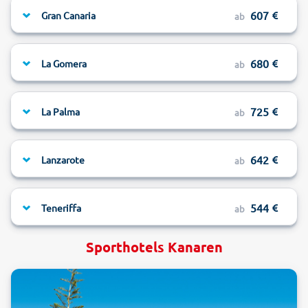
607
Gran Canaria
ab
680
La Gomera
ab
725
La Palma
ab
642
Lanzarote
ab
544
Teneriffa
ab
Sporthotels Kanaren