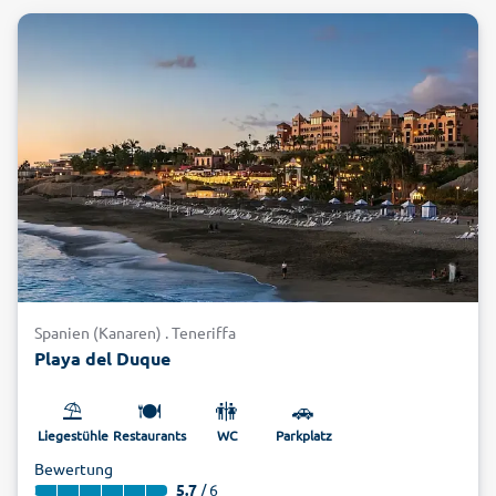
Spanien (Kanaren) . Teneriffa
Playa del Duque
⛱️
🍽️
🚻
🚗
Liegestühle
Restaurants
WC
Parkplatz
Bewertung
5.7
/ 6