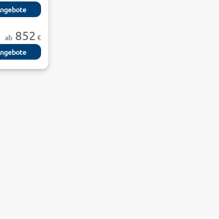
ngebote
852
ab
€
ngebote