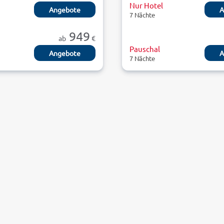
Nur Hotel
Angebote
A
7 Nächte
949
ab
€
Pauschal
Angebote
A
7 Nächte