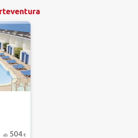
erteventura
504
ab
€