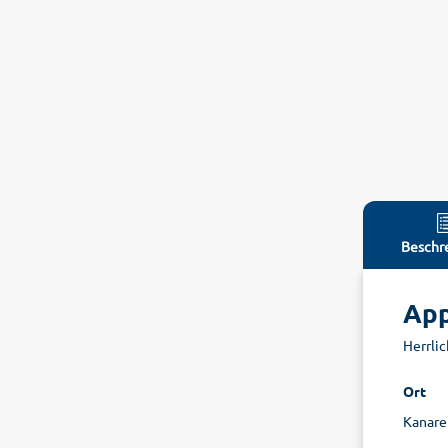
Beschr
App
Herrlic
Ort
Kanare