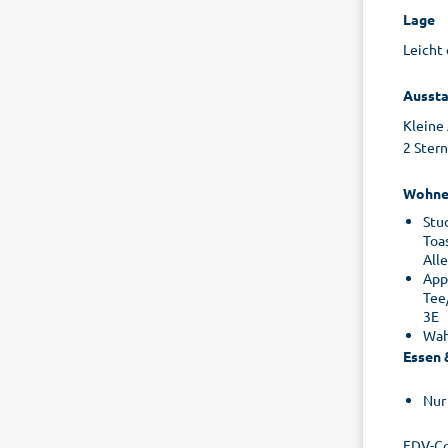
Lage
Leicht 
Aussta
Kleine
2 Stern
Wohne
Stu
Toas
All
App
Tee
3E
Wah
Essen 
Nur
EDV-Co