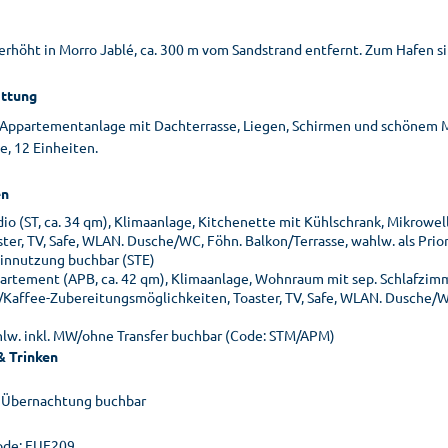
erhöht in Morro Jablé, ca. 300 m vom Sandstrand entfernt. Zum Hafen s
ttung
 Appartementanlage mit Dachterrasse, Liegen, Schirmen und schönem Mee
e, 12 Einheiten.
n
dio (ST, ca. 34 qm), Klimaanlage, Kitchenette mit Kühlschrank, Mikrow
ter, TV, Safe, WLAN. Dusche/WC, Föhn. Balkon/Terrasse, wahlw. als Prior
einnutzung buchbar (STE)
artement (APB, ca. 42 qm), Klimaanlage, Wohnraum mit sep. Schlafzimm
/Kaffee-Zubereitungsmöglichkeiten, Toaster, TV, Safe, WLAN. Dusche/WC
lw. inkl. MW/ohne Transfer buchbar (Code: STM/APM)
& Trinken
 Übernachtung buchbar
de: FUE209