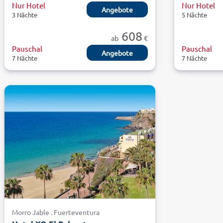
Nur Hotel
Nur Hotel
Angebote
3 Nächte
5 Nächte
608
ab
€
Pauschal
Pauschal
Angebote
7 Nächte
7 Nächte
Morro Jable . Fuerteventura