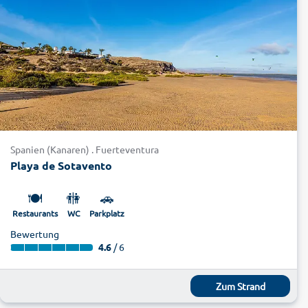
Spanien (Kanaren) . Fuerteventura
Playa de Sotavento
🍽️
🚻
🚗
Restaurants
WC
Parkplatz
Bewertung
4.6
/ 6
Zum Strand