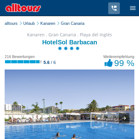
alltours
Urlaub
Kanaren
Gran Canaria
Kanaren . Gran Canaria . Playa del Inglés
HotelSol Barbacan
216 Bewertungen
Weiterempfehlung
99 %
5.6
/ 6