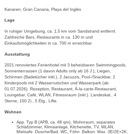
Kanaren, Gran Canaria, Playa del Inglés
Lage
In ruhiger Umgebung, ca. 1,5 km vom Sandstrand entfernt.
Zahlreiche Bars, Restaurants in ca. 130 m und
Einkaufsmöglichkeiten in ca. 700 m erreichbar.
Ausstattung
2021 renoviertes Ferienhotel mit 3 beheizbaren Swimmingpools,
Sonnenterrassen (1 davon Adults only ab 16 J.), Liegen,
Schirmen (Badetücher inkl.), 2 Jacuzzis, Pool-/Snackbar, 2
Kinderpools mit 2 Wasserrutschen und Wasserpark (ab
01.07.2026). Rezeption, Restaurant, À-la-carte-Restaurant,
Loungebar, Café, WLAN, Fitnessraum (inkl.). Landeskat.: 4
Sterne, 150 Zi., 5 Etg., Lifte.
Wohnen
App. Typ B (APB, ca. 48 qm), Wohnraum, separates
Schlafzimmer, Klimaanlage, Kitchenette, TV, WLAN,
Mietsafe. Dusche/Bad, WC, Föhn. Balkon. Max. 3E/2E+2K,