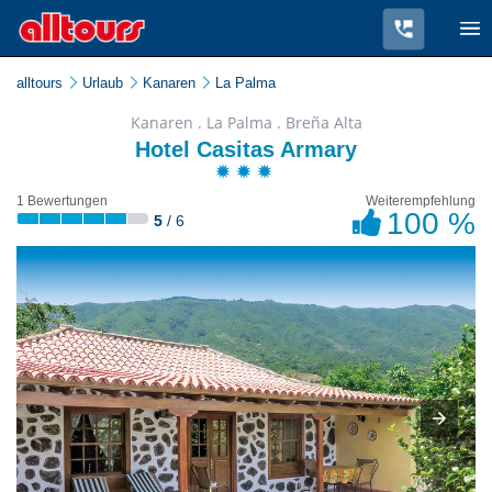
alltours
Urlaub
Kanaren
La Palma
Kanaren . La Palma . Breña Alta
Hotel Casitas Armary
1 Bewertungen
Weiterempfehlung
100 %
5
/ 6