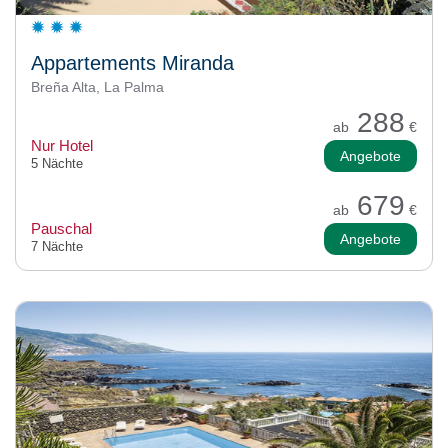
Appartements Miranda
Breña Alta, La Palma
288
ab
€
Nur Hotel
Angebote
5 Nächte
679
ab
€
Pauschal
Angebote
7 Nächte