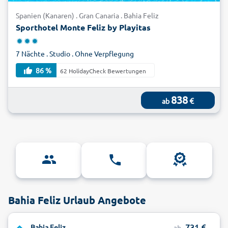
Spanien (Kanaren) . Gran Canaria . Bahia Feliz
Sporthotel Monte Feliz by Playitas
7 Nächte . Studio . Ohne Verpflegung
86 %
62 HolidayCheck Bewertungen
838
€
ab
Bahia Feliz Urlaub Angebote
731
Bahia Feliz
ab