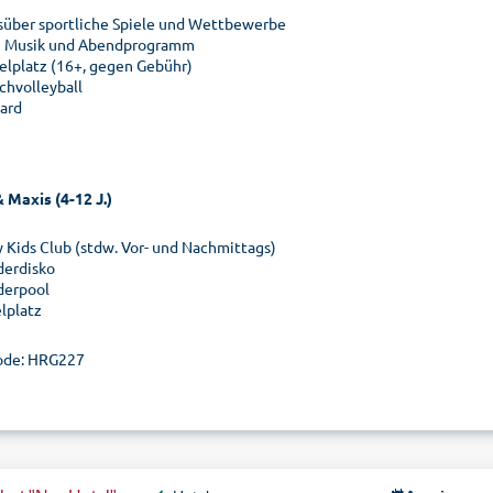
süber sportliche Spiele und Wettbewerbe
e Musik und Abendprogramm
elplatz (16+, gegen Gebühr)
chvolleyball
iard
 Maxis (4-12 J.)
y Kids Club (stdw. Vor- und Nachmittags)
derdisko
derpool
elplatz
ode: HRG227