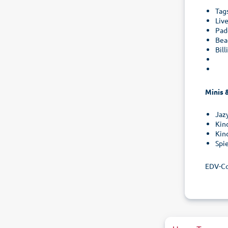
Tag
Liv
Pad
Bea
Bill
Minis &
Jaz
Kin
Kin
Spi
EDV-C