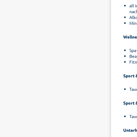
all
nac
Alk
Min
Wellne
Spa
Bea
Fit
Sport 
Tau
Sport 
Tau
Unterh