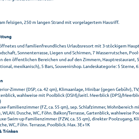
am felsigen, 250 m langen Strand mit vorgelagertem Hausriff.
ttung
öffnetes und familienfreundliches Urlaubsresort mit 3-stöckigem Ha
ndschaft, Sonnenterrasse, Liegen und Schirmen, 7 Wasserrutschen, Pool
 den öffentlichen Bereichen und auf den Zimmern, Hauptrestaurant, 5 À-l
tional, mexikanisch), 5 Bars, Souvenirshop. Landeskategorie: 5 Sterne, 
n
erior-Zimmer (DSP, ca. 42 qm), Klimaanlage, Minibar (gegen Gebühr), TV,
tenblick, wahlweise mit Poolblick (DSM)/seitl. Meerblick (DPS)/Meerbli
)
uxe-Familienzimmer (FZ, ca. 55 qm), sep. Schlafzimmer, Wohnbereich mit
e, WLAN. Dusche, WC, Föhn. Balkon/Terrasse, Gartenblick, wahlweise Pool
uxe-Swim-up-Familienzimmer (FZW, ca. 55 qm), direkter Poolzugang, Kli
che, WC, Föhn. Terrasse, Poolblick. Max. 3E+1K
& Trinken