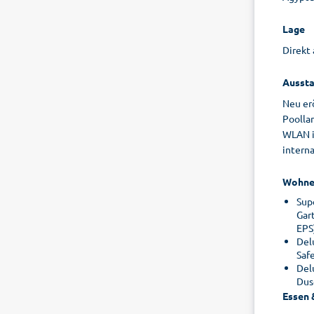
Lage
Direkt 
Aussta
Neu er
Poolla
WLAN in
interna
Wohne
Sup
Gar
EPS
Del
Saf
Del
Dus
Essen 