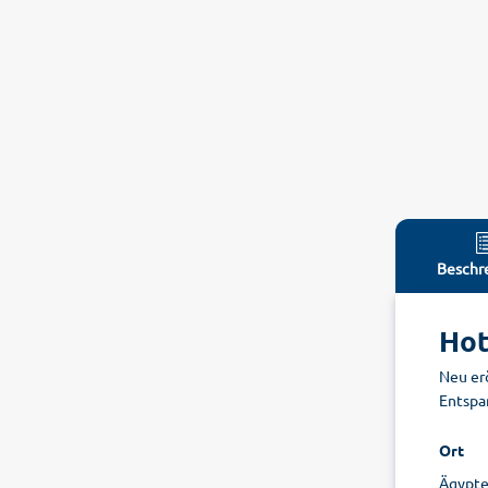
Beschr
Hot
Neu er
Entspan
Ort
Ägypte