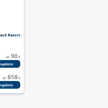
each Resort
90
ab
€
ngebote
858
ab
€
ngebote