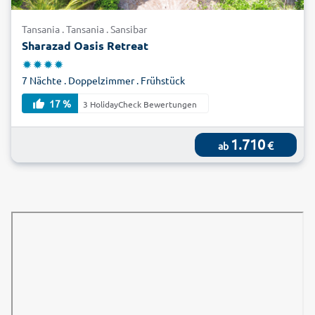
Tansania . Tansania . Sansibar
Sharazad Oasis Retreat
7 Nächte . Doppelzimmer . Frühstück
17 %
3 HolidayCheck Bewertungen
1.710
€
ab