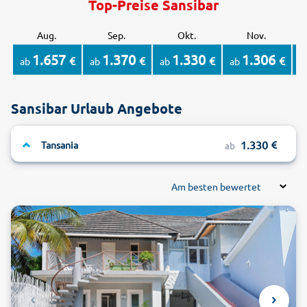
Top-Preise Sansibar
Aug.
Sep.
Okt.
Nov.
1.657
1.370
1.330
1.306
€
€
€
€
ab
ab
ab
ab
a
Sansibar Urlaub Angebote
1.330
Tansania
ab
Am besten bewertet