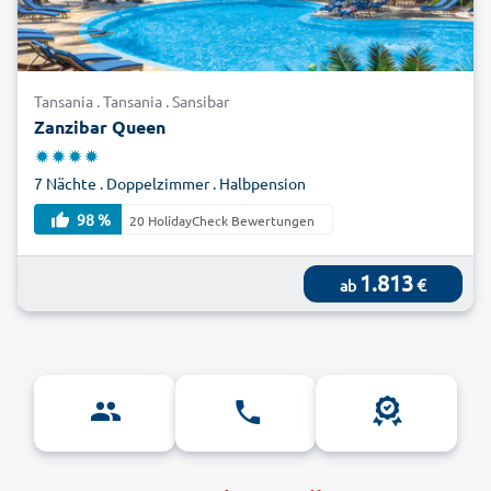
Tansania . Tansania . Sansibar
Zanzibar Queen
7 Nächte . Doppelzimmer . Halbpension
98 %
20 HolidayCheck Bewertungen
1.813
€
ab