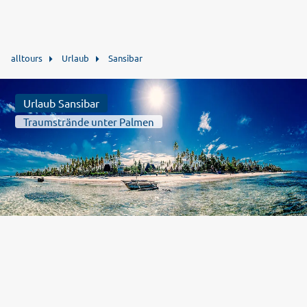
alltours
Urlaub
Sansibar
Urlaub Sansibar
Traumstrände unter Palmen