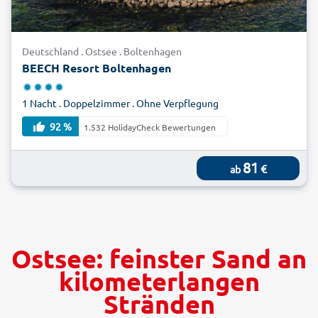
Deutschland . Ostsee . Boltenhagen
BEECH Resort Boltenhagen
1 Nacht . Doppelzimmer . Ohne Verpflegung
92 %
1.532 HolidayCheck Bewertungen
81
€
ab
Ostsee: feinster Sand an
kilometerlangen
Stränden