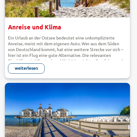
Anreise und Klima
Ein Urlaub an der Ostsee bedeutet eine unkomplizierte
Anreise, meist mit dem eigenen Auto. Wer aus dem Süden
von Deutschland kommt, hat eine weitere Strecke vor sich –
hier ist ein Flug eine gute Alternative. Die relevanten
Flughäfen sind Rostock und Kiel. Wer nicht selber fahren oder
fliegen möchte, nutzt das gut ausgebaute Netz der
weiterlesen
Deutschen Bahn. Der ICE fährt in ca. 6 Stunden von München
oder Freiburg i.Br. nach Hamburg. Die Weiterfahrt in Richtung
Osten nach Rostock oder in Richtung Westen nach Kiel
übernehmen Regional- oder InterCity-Züge. Mit dem Auto
dauert die Fahrt von München nach Rostock oder Kiel ca. 7
Stunden, von Köln nach Rostock bzw. Kiel ca. 5,5 Stunden, von
Dresden nach Rostock ca. 6,5 Stunden (nach Kiel ca. 5
Stunden und 45 Minuten) und von Berlin nach Rostock nur 2,5
Stunden. Tipp: Legen Sie auf Ihrer Reise über die Autobahn
Stopps ein und entdecken Sie landschaftliche und kulturelle
Highlights entlang der Strecke – Autobahnschilder weisen auf
die umliegenden Sehenswürdigkeiten hin.