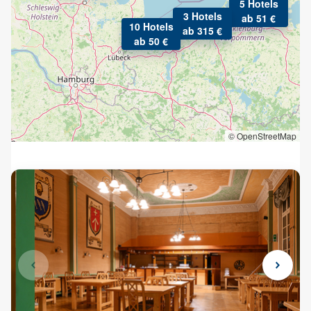
5 Hotels
übernachten Sie ganz nach Ihrem Geschmack und profitieren
3 Hotels
ab 51 €
10 Hotels
Sie dabei von echten Schnäppchenpreisen!
ab 315 €
ab 50 €
© OpenStreetMap