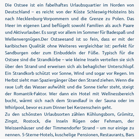
Die Ostsee ist ein fabelhaftes Urlaubsquartier im Norden von
Deutschland – es reicht von der Küste Schleswig-Holsteins bis
nach Mecklenburg-Vorpommern und die Grenze zu Polen. Das
Meer im eigenen Land beflügelt sowohl Familien als auch Paare
und Aktivurlauber. Es sorgt vor allem im Sommer für Badespaß und
Wellenvergnügen.Der Ostseesand ist so fein, dass er mit der
karibischen Qualität ohne Weiteres vergleichbar ist: perfekt für
Sandburgen oder zum Einbuddeln der Füße. Typisch für die
Ostsee sind die Strandkörbe – wie kleine Inseln verteilen sie sich
über den Strand und erweisen sich als behaglicher Unterschlupf.
Ein Strandkorb schützt vor Sonne, Wind und sogar vor Regen. Im
Herbst sieht man Spaziergänger über den Strand ziehen. Wenn die
raue Luft das Wasser aufwühlt und die Sonne tiefer steht, steigt
der Romantik-Faktor. Wer dann ein Hotel mit Wellnessbereich
bucht, wärmt sich nach dem Strandlauf in der Sauna oder im
Whirlpool, bevor es zum Dinner bei Kerzenschein geht.
Zu den schönsten Urlaubsorten zählen Kühlungsborn, Grömitz,
Zingst, Rostock, die Inseln Rügen oder Fehmarn, der
Weissenhäuser und der Timmendorfer Strand – um nur einige zu
nennen. 5-Sterne-Hotels, kuschelige Pensionen, Restaurants, Bars