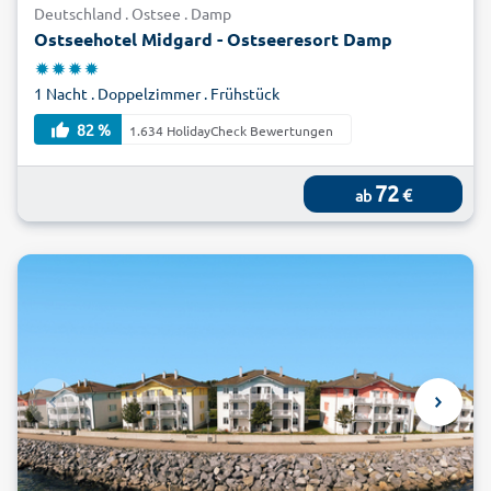
Deutschland . Ostsee . Damp
Ostseehotel Midgard - Ostseeresort Damp
1 Nacht . Doppelzimmer . Frühstück
82 %
1.634 HolidayCheck Bewertungen
72
€
ab