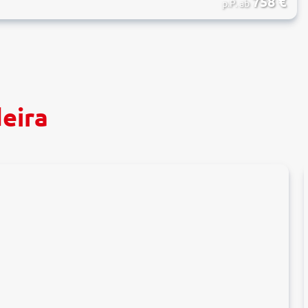
758
€
p.P. ab
eira