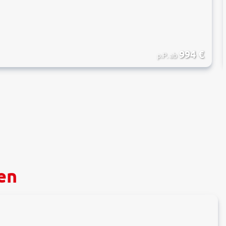
994
€
p.P. ab
en