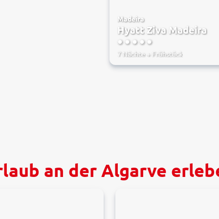
Madeira
Hyatt Ziva Madeira
5
7 Nächte
+
Frühstück
rlaub an der Algarve erleb