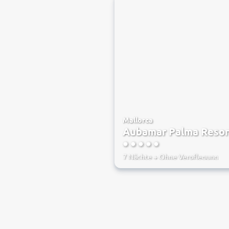
Mallorca
Aubamar Palma Resor
5
7 Nächte
+
Ohne Verpflegung