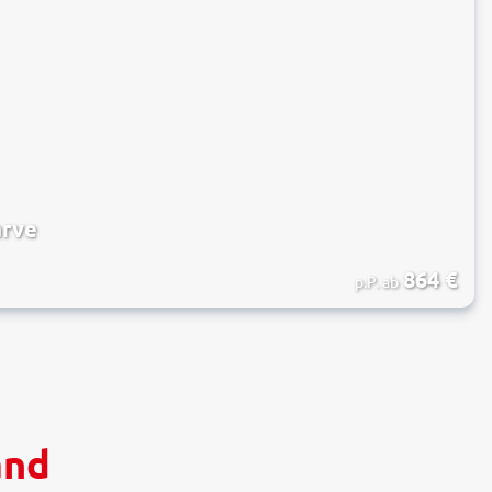
arve
864
€
p.P. ab
and