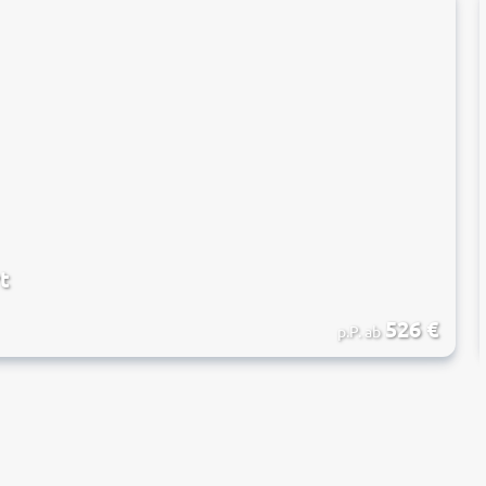
t
526
€
p.P. ab