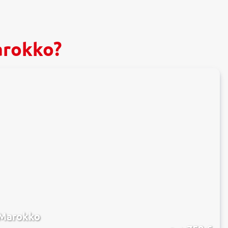
arokko?
 Marokko