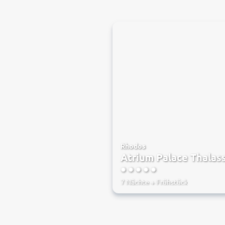
Rhodos
Atrium Palace Thalas
5
7 Nächte
+
Frühstück