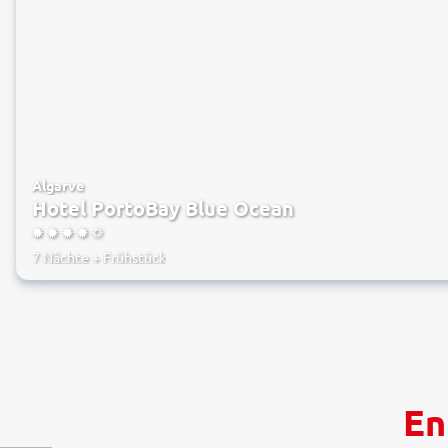
Algarve
Hotel PortoBay Blue Ocean
4.5
7 Nächte
+
Frühstück
En