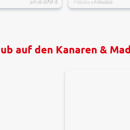
579
€
p.P. ab
7 Nächte
+
Frühstück
aub auf den Kanaren & Mad