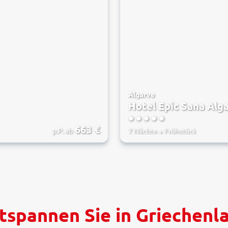
Algarve
Hotel Epic Sana Alg
5
663
€
p.P. ab
7 Nächte
+
Frühstück
tspannen Sie in Griechenl