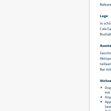
Baleare
Lage
In schö
Cala Ga
Bushalt
Aussta
Geschm
Aktivp
teilwe
Bar mit
Wohne
Dop
mit
Dop
App
(wa