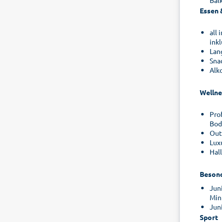
Bal
Essen 
all
inkl
Lan
Sna
Alk
Wellne
Pro
Body
Out
Lux
Hal
Besond
Jun
Min
Jun
Sport