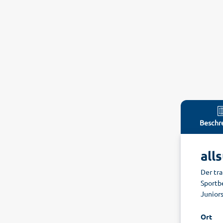
Beschr
all
Der tr
Sportb
Junior
Ort