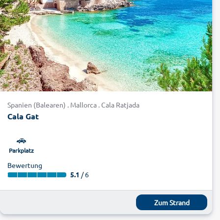
Spanien (Balearen) . Mallorca . Cala Ratjada
Cala Gat
🚗
Parkplatz
Bewertung
5.1
/ 6
Zum Strand