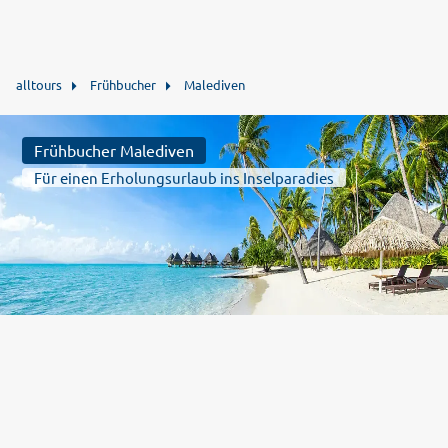
alltours
Frühbucher
Malediven
Frühbucher Malediven
Für einen Erholungsurlaub ins Inselparadies