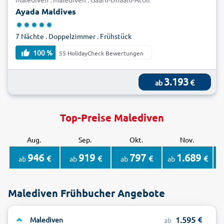
Ayada Maldives
7 Nächte . Doppelzimmer . Frühstück
100 %
55 HolidayCheck Bewertungen
3.193
€
ab
Top-Preise Malediven
Aug.
Sep.
Okt.
Nov.
946
919
797
1.689
€
€
€
€
ab
ab
ab
ab
a
Malediven Frühbucher Angebote
1.595
Malediven
ab