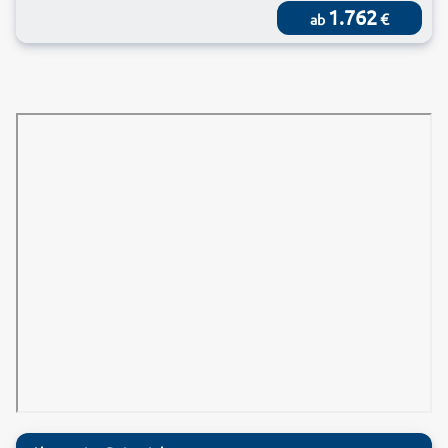
1.762
€
ab