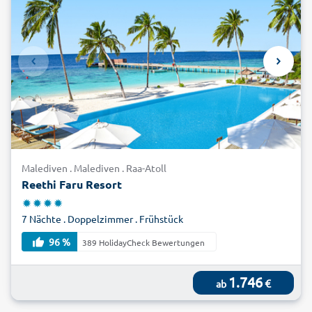
Malediven . Malediven . Raa-Atoll
Reethi Faru Resort
7 Nächte . Doppelzimmer . Frühstück
96 %
389 HolidayCheck Bewertungen
1.746
€
ab