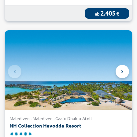
2.405
€
ab
Malediven . Malediven . Gaafu Dhaluu-Atoll
NH Collection Havodda Resort