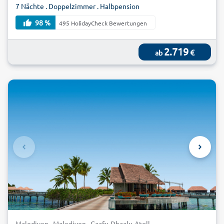
7 Nächte . Doppelzimmer . Halbpension
98 %
495 HolidayCheck Bewertungen
2.719
€
ab
Malediven . Malediven . Gaafu-Dhaalu-Atoll