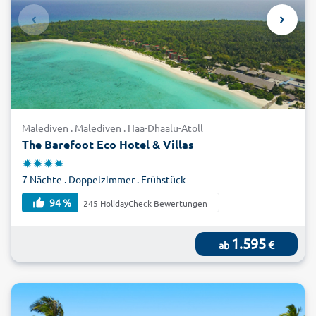
Malediven . Malediven . Haa-Dhaalu-Atoll
The Barefoot Eco Hotel & Villas
7 Nächte . Doppelzimmer . Frühstück
94 %
245 HolidayCheck Bewertungen
1.595
€
ab