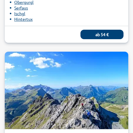
Obergurgl
Serfaus
Ischgl
Hintertux
Vent
Finkenberg
ab
54
€
Alpbach
Galtür
St Ulrich
Kirchberg
Söll
Fieberbrunn
Hopfgarten
Pertisau
Imst
Fügen
Zell am Ziller
Gerlos
Nauders
Maurach
St. Leonhard im Pitztal
Mayrhofen
St. Johann in Tirol
Fulpmes