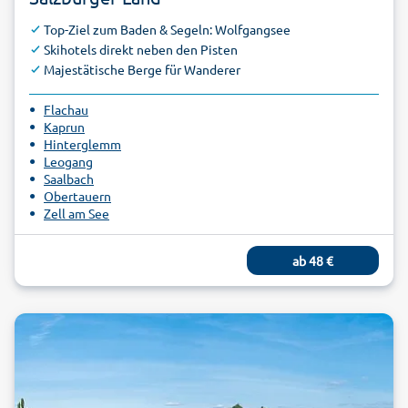
Top-Ziel zum Baden & Segeln: Wolfgangsee
Skihotels direkt neben den Pisten
Majestätische Berge für Wanderer
Flachau
Kaprun
Hinterglemm
Leogang
Saalbach
Obertauern
Zell am See
Filzmoos
Werfenweng
ab
48
€
Wagrain
Bad Hofgastein
Bad Gastein
Fuschl
St. Michael