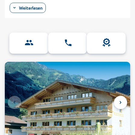
Arlberg, dem Salzburger Land oder der Tiroler Zugspitz Arena
Weiterlesen
voll auf ihre Kosten. Viele Hotels in Österreich befinden sich
in unmittelbarer Nähe zu den Skiliften, die Sie direkt auf die
Piste bringen. Neben ihrer guten Lage bestechen die Hotels
aber vor allem durch ihren guten Service und ihre
Vielseitigkeit. Ganz egal, ob Sie alleine oder mit der ganzen
Familie verreisen, für jeden Geschmack ist das Passende
dabei. In den familienfreundlichen Hotels in Österreich
werden sich besonders Ihre Kinder über die spannenden
Badelandschaften und das bunte Unterhaltungsprogramm
freuen. Wellness und Erholung wird zudem in den luxuriösen
5-Sterne-Hotels großgeschrieben. Hier genießen Sie einen
Aufenthalt im Spa oder in der Sauna und entspannen vom
hektischen Alltag.
Individuelle Unterkünfte, die keine
Wünsche offenlassen
Aber auch im Sommer hat Österreich viel zu bieten. Wenn
der Schnee geschmolzen ist, erstrahlen die grünen Wälder