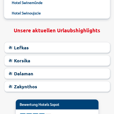
Hotel Swinemünde
Region oder Spezialitäten vom Grill. Besonders die
Fischgerichte mit frischem Fisch aus der Ostsee sollten Sie
Hotel Swinoujscie
probieren. Buchen Sie jetzt Ihr Hotel in Sopot mit alltours
zum Schnäppchenpreis!
Unsere aktuellen Urlaubshighlights
Lefkas
Korsika
Dalaman
Zakynthos
Bewertung
Hotels Sopot