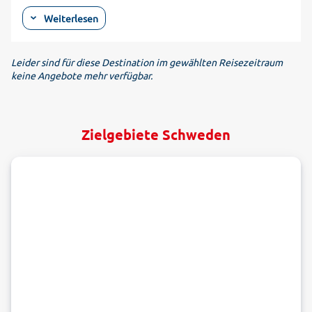
Stockholm mit ihren zahlreichen Sehenswürdigkeiten.
Weiterlesen
Bummeln Sie durch die "gamla stan", die auf einer Insel
gelegene Altstadt, oder besuchen Sie das maritime Vasa-
Museum. Von Stockholm aus lohnt auch ein Ausflug nach
Leider sind für diese Destination im gewählten Reisezeitraum
keine Angebote mehr verfügbar.
Mariefred am See Mälaren. Hier können kunst- und
kulturinteressierte Reisende Schloss Gripsholm besichtigen.
Das burgähnliche Schloss ist durch den gleichnamigen
Roman Tucholskys bekannt und beherbergt eine
Zielgebiete Schweden
Gemäldesammlung. Sie können Ihre Städtereise nach
Stockholm auch gut mit einem Badeausflug an die Ostsee
kombinieren. Familien mit Kindern kommen im Schweden-
Urlaub nicht an der "Astrid Lindgrens Värld" in Vimmerby
vorbei. Der Freizeitpark ist den Figuren der weltberühmten
Schriftstellerin gewidmet und so treffen Sie hier auf Pippi
Langstrumpf und Michel aus Lönneberga. Buchen Sie jetzt
Ihre Ferien in einem der geschmackvollen Hotels in
Schweden und freuen Sie sich auf abwechslungsreiche Tage.
Raus aus den Hotels in Schweden und