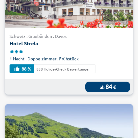
Schweiz . Graubünden . Davos
Hotel Strela
1 Nacht . Doppelzimmer . Frühstück
88 %
888 HolidayCheck Bewertungen
84
€
ab