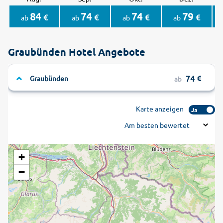
84
74
74
79
€
€
€
€
ab
ab
ab
ab
Graubünden Hotel Angebote
74
Graubünden
ab
Karte anzeigen
Ja
Am besten bewertet
+
−