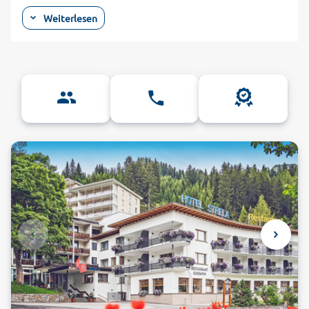
architektonisch perfekt in die Landschaft ein und
Weiterlesen
überraschen innen mit abwechslungsreichem Flair. Von urig-
gemütlichen 4-Sterne- und 5-Sterne-Hotels bis zu luxuriös
ausgestatteten Appartements in All-inclusive-Hotels, in
Graubünden findet sich für jeden Geschmack etwas.
Genießen Sie schon bei einem reichhaltigen Frühstück im
Hotelrestaurant den atemberaubenden Panoramablick auf
die mächtigen Berggipfel der Schweizer Alpen. Wer aktiv
seinen Urlaub genießen will, ist in Graubünden genau richtig.
Von Ihrem Hotel Graubünden starten Sie zu langen
Wandertouren durch die Schweizer Bergwelt. Für Wanderer
gibt es mehr als 11.000 Kilometer gut ausgeschilderte
Wanderwege, die auch über schneebedeckte Berggipfel und
zu ewigen Gletschern führen. Gleich hinter dem Hotel
beginnen indes mehr als 4000 Kilometer Radrouten aller
Schwierigkeitsgrade. Ob für anspruchsvolle Bergrouten oder
gemütliche Tagestouren, dank dem Radverleih im Hotel sind
Sie dabei immer bestens ausgestattet. Auch ältere Gäste
können mit modernen E-Bikes mühelos die Gipfel der Alpen