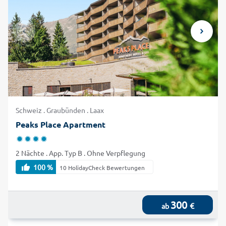
Schweiz . Graubünden . Laax
Peaks Place Apartment
2 Nächte . App. Typ B . Ohne Verpflegung
100 %
10 HolidayCheck Bewertungen
300
€
ab