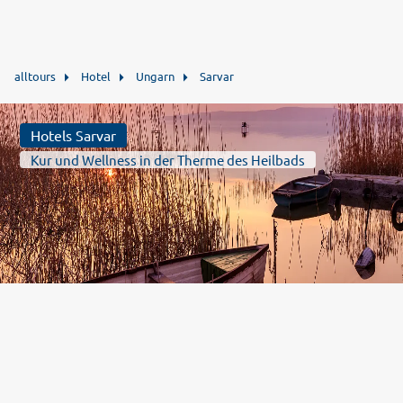
alltours
Hotel
Ungarn
Sarvar
Hotels Sarvar
Kur und Wellness in der Therme des Heilbads