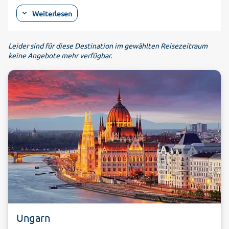
an der berühmten Bäderstraße. Zwei Thermalquellen sind es,
Weiterlesen
die Sárvár prädestiniert für einen Wellnessurlaub oder eine
Kur-Reise machen. Die heißere der beiden Quellen wirkt
beispielweise bei Erkrankungen des Bewegungsapparates,
Leider sind für diese Destination im gewählten Reisezeitraum
keine Angebote mehr verfügbar.
das Heilwasser der zweiten Quelle wird bei
Muskelproblemen und neurologischen Beeinträchtigungen
angewendet. In der großzügig angelegten "Therme Bad
Sárvár" können Kurgäste im Heilwasser entspannen. Darüber
hinaus verfügt die Einrichtung aber auch über verschiedene
Becken zum Schwimmen und Planschen. So kommen in dem
Kurort auch Badeurlauber auf ihre Kosten. Auf kleine Gäste
wartet ein Kinderabenteuerbecken mit Wasserburg und
Piratenschiff. Wer sich im Urlaub einfach ein wenig
verwöhnen lassen möchte, findet außerdem in der
Saunalandschaft, im Kneipp-Becken oder den Aromakabinen
Ruhe und Entspannung. Freuen Sie sich auf einen
erholsamen Ungarn-Urlaub. Günstige Angebote für Hotels in
Sárvár finden Sie bei alltours!
Ungarn
Ausgangspunkte für die