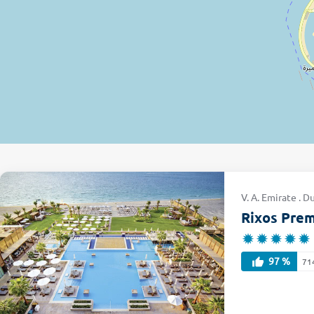
V. A. Emirate . 
Rixos Pre
97 %
71