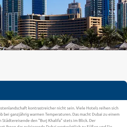
enlandschaft kontrastreicher nicht sein. Viele Hotels reihen sich
laub bei ganzjährig warmen Temperaturen. Das macht Dubai zu einem
tädtereisende den "Burj Khalifa" stets im Blick. Der
iegt Ihnen das pulsierende Dubai wortwörtlich zu Füßen und Sie