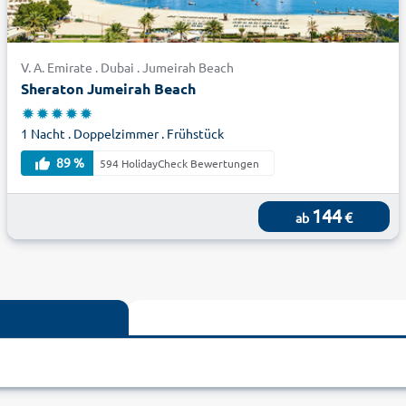
V. A. Emirate . Dubai . Jumeirah Beach
Sheraton Jumeirah Beach
1 Nacht . Doppelzimmer . Frühstück
89 %
594 HolidayCheck Bewertungen
144
€
ab