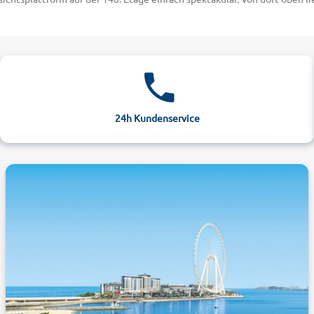
es Emirats interessiert, sollte einen Besuch im regionalgeschichtlichen
chmalen Gassen in das "alte Dubai" entführt. Lassen auch Sie sich in d
am Jumeirah Beach erleben
aus einen Tagesausflug in die Wüste nicht entgehen. Ganz traditionell 
ensafari mit dem Jeep, mit dem Sie auf rasanter Tour die hoch aufrage
 legen und die Dünen hinabsurfen. Abenteuerlustige können auch eine Ü
24h Kundenservice
on dem klaren Sternenhimmel mitten in der Wüste begeistert sein werde
ür Hotels am Jumeirah Beach buchen Sie Ihren Urlaub in Dubai jetzt zu