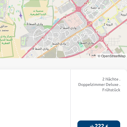
© OpenStreetMap
2 Nächte .
Doppelzimmer Deluxe .
Frühstück
222
€
ab