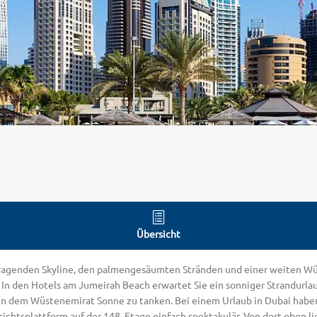
Übersicht
ragenden Skyline, den palmengesäumten Stränden und einer weiten Wüst
. In den Hotels am Jumeirah Beach erwartet Sie ein sonniger Strandur
n dem Wüstenemirat Sonne zu tanken. Bei einem Urlaub in Dubai haben S
ichtsplattform auf der 148. Etage einfach spektakulär. Von dort oben l