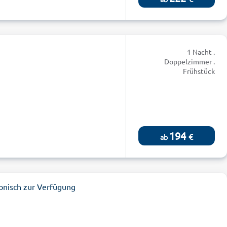
1 Nacht .
Doppelzimmer .
Frühstück
194
€
ab
onisch zur Verfügung