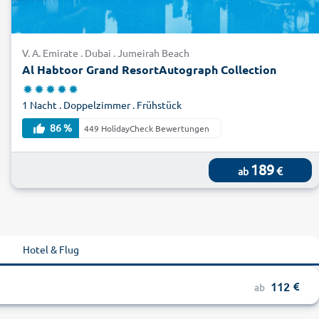
V. A. Emirate . Dubai . Jumeirah Beach
Al Habtoor Grand ResortAutograph Collection
1 Nacht . Doppelzimmer . Frühstück
86 %
449 HolidayCheck Bewertungen
189
€
ab
Hotel & Flug
112
ab