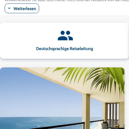
können weit auf das Meer hinaus blicken. Wer sich für die Historie d
Weiterlesen
entfernt, die Sie mit ihren eng an eng stehenden Häusern und den s
Sie mit alltours günstig in einem der Jumeirah Beach Hotels!
Die Faszination der Wüste im Hotel-Urlaub 
Lassen Sie sich im Dubai-Urlaub von Ihrem Hotel am Jumeirah Beach 
Kamels. Action pur erwartet Aktivurlauber hingegen auf einer Wüst
das Sandboarding ausprobieren, bei dem Sie sich steil in die Kurve
Deutschsprachige Reiseleitung
Megacity Dubai in einem atemberaubenden Lichtermeer, während Sie v
zurückerinnern werden. Mit den attraktiven Angeboten bei alltours f