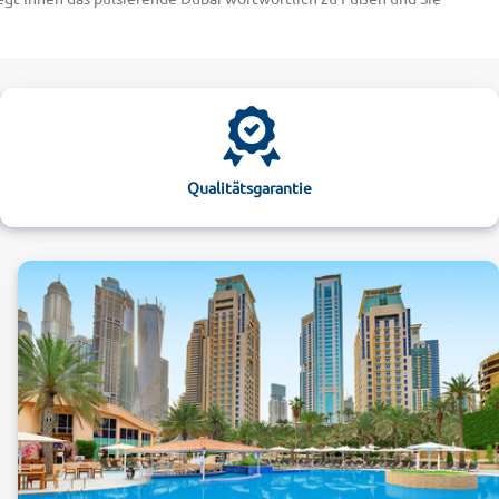
 Dubai Museum einplanen. Dieses liegt nicht weit von Dubais Altstadt
en Ferien vom Facettenreichtum des Emirats begeistern und buchen
erkunden Sie die schier endlose Sandfläche auf dem Rücken eines
nden Dünenkämme erklimmen. Wer es sportlich mag, sollte unbedingt
bernachtung in der Wüste in Erwägung ziehen. Am Abend erstrahlt die
Qualitätsgarantie
n. Das ist ein Erlebnis, an das Sie sich gewiss noch lange
m kleinen Preis!