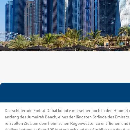
Das schillernde Emirat Dubai könnte mit seiner hoch in den Himmel 
entlang des Jumeirah Beach, eines der längsten Strände des Emirats
reizvollen Ziel, um dem heimischen Regenwetter zu entfliehen und i
Wolkenkratzer ist über 800 Meter hoch und der Ausblick von der Auss