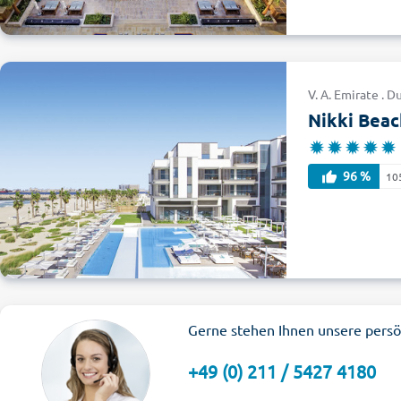
V. A. Emirate . 
Nikki Beac
96 %
10
Gerne stehen Ihnen unsere persö
+49 (0) 211 / 5427 4180