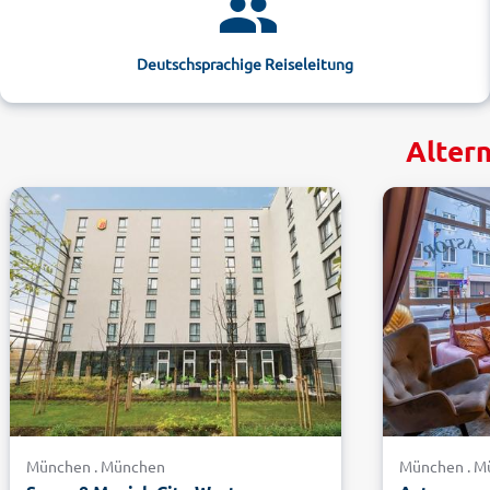
Deutschsprachige Reiseleitung
Alter
München . München
München . M