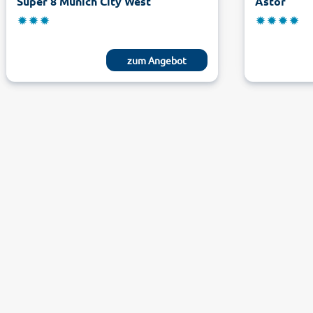
Super 8 Munich City West
Astor
zum Angebot