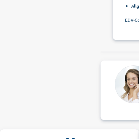
All
EDV-C