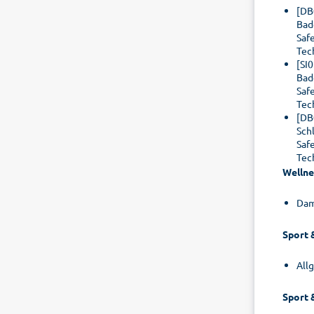
[DB
Bad
Saf
Tec
[SI
Bad
Saf
Tec
[DB
Sch
Saf
Tec
Wellne
Dam
Sport 
All
Sport 