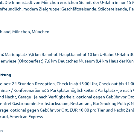
nt. Die Innenstadt von München erreichen Sie mit der U-Bahn in nur 15 
nfreundlich, modern Zielgruppe: Geschäftsreisende, Städtereisende, Paa
hland, München, München
m: Marienplatz 9,6 km Bahnhof: Hauptbahnhof 10 km U-Bahn: U-Bahn 30
ienwiese (Oktoberfest) 7,6 km Deutsches Museum 8,4 km Haus der Kunst
ttung
ines: 24-Stunden-Rezeption, Check in ab 15:00 Uhr, Check out bis 11:00
inar- / Konferenzräume: 5 Parkplatzmöglichkeiten: Parkplatz - je nach 
nd Nacht, Garage - je nach Verfügbarkeit, optional gegen Gebühr vor Or
enfrei Gastronomie: Frühstücksraum, Restaurant, Bar Smoking Policy: N
rage, optional gegen Gebühr vor Ort, EUR 10,00 pro Tier und Nacht Zah
card, American Express
n