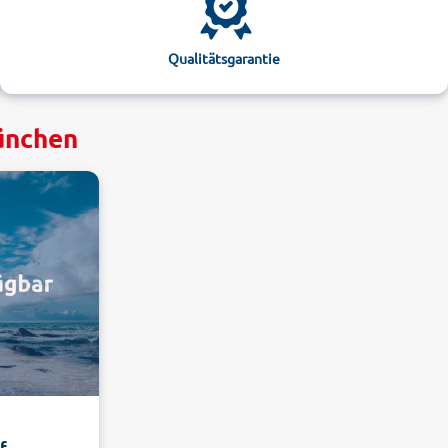
Qualitätsgarantie
ünchen
f