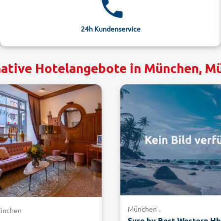
24h Kundenservice
native Hotelangebote in München, M
München .
ünchen
Sure by Best Western Hb