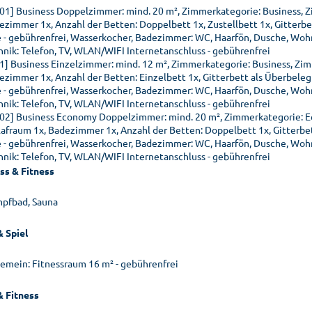
01] Business Doppelzimmer: mind. 20 m², Zimmerkategorie: Business, 
ezimmer 1x, Anzahl der Betten: Doppelbett 1x, Zustellbett 1x, Gitterbe
e - gebührenfrei, Wasserkocher, Badezimmer: WC, Haarfön, Dusche, Woh
hnik: Telefon, TV, WLAN/WIFI Internetanschluss - gebührenfrei
01] Business Einzelzimmer: mind. 12 m², Zimmerkategorie: Business, Zi
ezimmer 1x, Anzahl der Betten: Einzelbett 1x, Gitterbett als Überbeleg
e - gebührenfrei, Wasserkocher, Badezimmer: WC, Haarfön, Dusche, Woh
hnik: Telefon, TV, WLAN/WIFI Internetanschluss - gebührenfrei
02] Business Economy Doppelzimmer: mind. 20 m², Zimmerkategorie: 
lafraum 1x, Badezimmer 1x, Anzahl der Betten: Doppelbett 1x, Gitterbe
e - gebührenfrei, Wasserkocher, Badezimmer: WC, Haarfön, Dusche, Woh
hnik: Telefon, TV, WLAN/WIFI Internetanschluss - gebührenfrei
ss & Fitness
pfbad, Sauna
& Spiel
gemein: Fitnessraum 16 m² - gebührenfrei
& Fitness