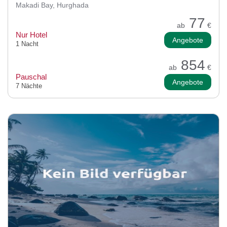
Makadi Bay, Hurghada
77
ab
€
Nur Hotel
Angebote
1 Nacht
854
ab
€
Pauschal
Angebote
7 Nächte