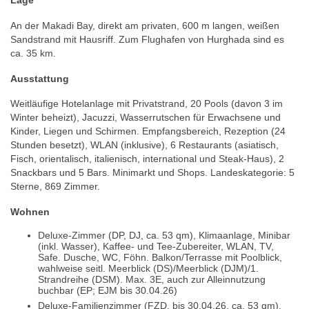
Lage
An der Makadi Bay, direkt am privaten, 600 m langen, weißen
Sandstrand mit Hausriff. Zum Flughafen von Hurghada sind es
ca. 35 km.
Ausstattung
Weitläufige Hotelanlage mit Privatstrand, 20 Pools (davon 3 im
Winter beheizt), Jacuzzi, Wasserrutschen für Erwachsene und
Kinder, Liegen und Schirmen. Empfangsbereich, Rezeption (24
Stunden besetzt), WLAN (inklusive), 6 Restaurants (asiatisch,
Fisch, orientalisch, italienisch, international und Steak-Haus), 2
Snackbars und 5 Bars. Minimarkt und Shops. Landeskategorie: 5
Sterne, 869 Zimmer.
Wohnen
Deluxe-Zimmer (DP, DJ, ca. 53 qm), Klimaanlage, Minibar
(inkl. Wasser), Kaffee- und Tee-Zubereiter, WLAN, TV,
Safe. Dusche, WC, Föhn. Balkon/Terrasse mit Poolblick,
wahlweise seitl. Meerblick (DS)/Meerblick (DJM)/1.
Strandreihe (DSM). Max. 3E, auch zur Alleinnutzung
buchbar (EP; EJM bis 30.04.26)
Deluxe-Familienzimmer (FZD, bis 30.04.26, ca. 53 qm),