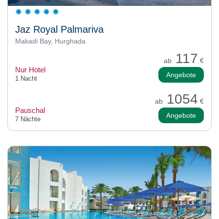
Jaz Royal Palmariva
Makadi Bay, Hurghada
117
ab
€
Nur Hotel
Angebote
1 Nacht
1054
ab
€
Pauschal
Angebote
7 Nächte