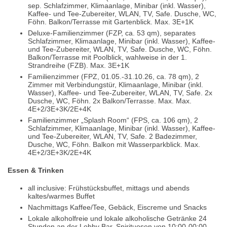
sep. Schlafzimmer, Klimaanlage, Minibar (inkl. Wasser),
Kaffee- und Tee-Zubereiter, WLAN, TV, Safe. Dusche, WC,
Föhn. Balkon/Terrasse mit Gartenblick. Max. 3E+1K
Deluxe-Familienzimmer (FZP, ca. 53 qm), separates
Schlafzimmer, Klimaanlage, Minibar (inkl. Wasser), Kaffee-
und Tee-Zubereiter, WLAN, TV, Safe. Dusche, WC, Föhn.
Balkon/Terrasse mit Poolblick, wahlweise in der 1.
Strandreihe (FZB). Max. 3E+1K
Familienzimmer (FPZ, 01.05.-31.10.26, ca. 78 qm), 2
Zimmer mit Verbindungstür, Klimaanlage, Minibar (inkl.
Wasser), Kaffee- und Tee-Zubereiter, WLAN, TV, Safe. 2x
Dusche, WC, Föhn. 2x Balkon/Terrasse. Max. Max.
4E+2/3E+3K/2E+4K
Familienzimmer „Splash Room“ (FPS, ca. 106 qm), 2
Schlafzimmer, Klimaanlage, Minibar (inkl. Wasser), Kaffee-
und Tee-Zubereiter, WLAN, TV, Safe. 2 Badezimmer,
Dusche, WC, Föhn. Balkon mit Wasserparkblick. Max.
4E+2/3E+3K/2E+4K
Essen & Trinken
all inclusive: Frühstücksbuffet, mittags und abends
kaltes/warmes Buffet
Nachmittags Kaffee/Tee, Gebäck, Eiscreme und Snacks
Lokale alkoholfreie und lokale alkoholische Getränke 24
Stunden an der Lobby Bar. Spirituosen von 10:00-00:00