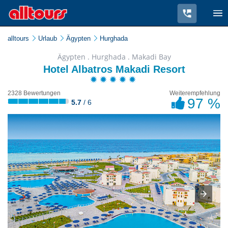
alltours
Urlaub
Ägypten
Hurghada
Ägypten . Hurghada . Makadi Bay
Hotel Albatros Makadi Resort
2328 Bewertungen
Weiterempfehlung
97 %
5.7
/ 6