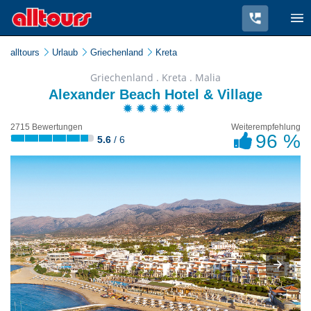
alltours
Urlaub
Griechenland
Kreta
Griechenland . Kreta . Malia
Alexander Beach Hotel & Village
2715 Bewertungen
Weiterempfehlung
96 %
5.6
/ 6