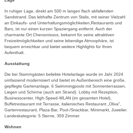
Lage
In ruhiger Lage, direkt am 500 m langen flach abfallenden
Sandstrand. Das lebhafte Zentrum von Stalis, mit seiner Vielzahl
an Einkaufs- und Unterhaltungsmöglichkeiten,Restaurants und
Bars, ist nur einen kurzen Spaziergang entfernt. Auch der
charmante Ort Chersonissos, bekannt für seine attraktiven
Freizeitmöglichkeiten und seine lebendige Atmosphäre, ist
bequem erreichbar und bietet weitere Highlights für Ihren
Aufenthalt.
Ausstattung
Die bei Stammgästen beliebte Hotelanlage wurde im Jahr 2024
umfassend modernisiert und bietet im Außenbereich eine große,
gepflegte Gartenanlage, 6 Swimmingpools mit Sonnenterrassen,
Liegen und Schirme (auch am Strand). Lobby mit Rezeption,
Businesscenter, High-Speed-WLAN (im gesamten Hotel),
Buffetrestaurant mit Terrasse, italienisches Restaurant „Oliva",
Gartenrestaurant, Plaza-Bar, Pool-/Snackbar, Minimarkt, Juwelier.
Landeskategorie: 5 Sterne, 359 Zimmer.
Wohnen