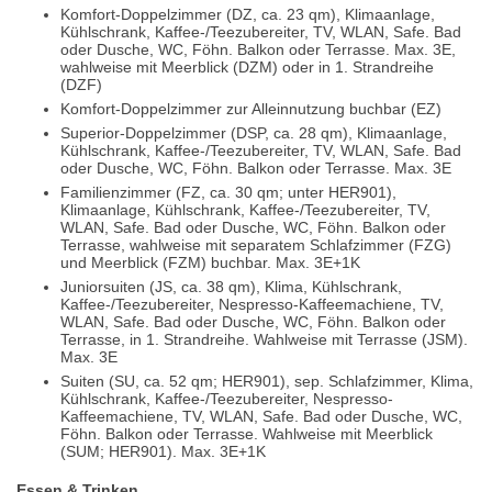
Komfort-Doppelzimmer (DZ, ca. 23 qm), Klimaanlage,
Kühlschrank, Kaffee-/Teezubereiter, TV, WLAN, Safe. Bad
oder Dusche, WC, Föhn. Balkon oder Terrasse. Max. 3E,
wahlweise mit Meerblick (DZM) oder in 1. Strandreihe
(DZF)
Komfort-Doppelzimmer zur Alleinnutzung buchbar (EZ)
Superior-Doppelzimmer (DSP, ca. 28 qm), Klimaanlage,
Kühlschrank, Kaffee-/Teezubereiter, TV, WLAN, Safe. Bad
oder Dusche, WC, Föhn. Balkon oder Terrasse. Max. 3E
Familienzimmer (FZ, ca. 30 qm; unter HER901),
Klimaanlage, Kühlschrank, Kaffee-/Teezubereiter, TV,
WLAN, Safe. Bad oder Dusche, WC, Föhn. Balkon oder
Terrasse, wahlweise mit separatem Schlafzimmer (FZG)
und Meerblick (FZM) buchbar. Max. 3E+1K
Juniorsuiten (JS, ca. 38 qm), Klima, Kühlschrank,
Kaffee-/Teezubereiter, Nespresso-Kaffeemachiene, TV,
WLAN, Safe. Bad oder Dusche, WC, Föhn. Balkon oder
Terrasse, in 1. Strandreihe. Wahlweise mit Terrasse (JSM).
Max. 3E
Suiten (SU, ca. 52 qm; HER901), sep. Schlafzimmer, Klima,
Kühlschrank, Kaffee-/Teezubereiter, Nespresso-
Kaffeemachiene, TV, WLAN, Safe. Bad oder Dusche, WC,
Föhn. Balkon oder Terrasse. Wahlweise mit Meerblick
(SUM; HER901). Max. 3E+1K
Essen & Trinken