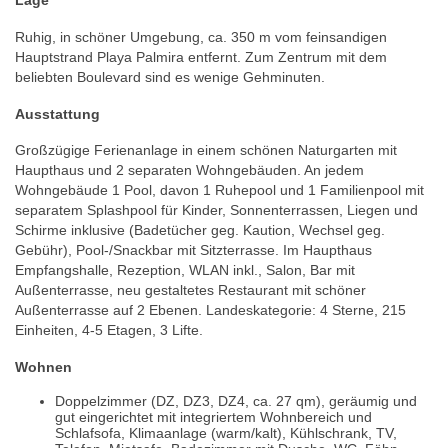
Lage
Ruhig, in schöner Umgebung, ca. 350 m vom feinsandigen
Hauptstrand Playa Palmira entfernt. Zum Zentrum mit dem
beliebten Boulevard sind es wenige Gehminuten.
Ausstattung
Großzügige Ferienanlage in einem schönen Naturgarten mit
Haupthaus und 2 separaten Wohngebäuden. An jedem
Wohngebäude 1 Pool, davon 1 Ruhepool und 1 Familienpool mit
separatem Splashpool für Kinder, Sonnenterrassen, Liegen und
Schirme inklusive (Badetücher geg. Kaution, Wechsel geg.
Gebühr), Pool-/Snackbar mit Sitzterrasse. Im Haupthaus
Empfangshalle, Rezeption, WLAN inkl., Salon, Bar mit
Außenterrasse, neu gestaltetes Restaurant mit schöner
Außenterrasse auf 2 Ebenen. Landeskategorie: 4 Sterne, 215
Einheiten, 4-5 Etagen, 3 Lifte.
Wohnen
Doppelzimmer (DZ, DZ3, DZ4, ca. 27 qm), geräumig und
gut eingerichtet mit integriertem Wohnbereich und
Schlafsofa, Klimaanlage (warm/kalt), Kühlschrank, TV,