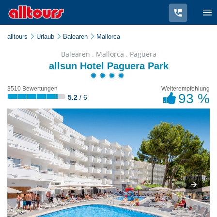
alltours
Urlaub
Balearen
Mallorca
Balearen . Mallorca . Paguera
allsun Hotel Paguera Park
3510 Bewertungen
Weiterempfehlung
93 %
5.2
/ 6