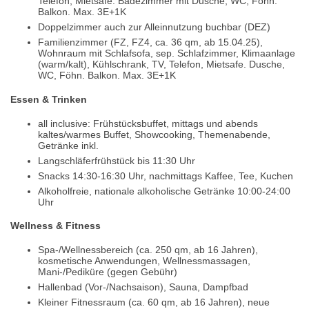
Telefon, Mietsafe. Badezimmer mit Dusche, WC, Föhn.
Balkon. Max. 3E+1K
Doppelzimmer auch zur Alleinnutzung buchbar (DEZ)
Familienzimmer (FZ, FZ4, ca. 36 qm, ab 15.04.25),
Wohnraum mit Schlafsofa, sep. Schlafzimmer, Klimaanlage
(warm/kalt), Kühlschrank, TV, Telefon, Mietsafe. Dusche,
WC, Föhn. Balkon. Max. 3E+1K
Essen & Trinken
all inclusive: Frühstücksbuffet, mittags und abends
kaltes/warmes Buffet, Showcooking, Themenabende,
Getränke inkl.
Langschläferfrühstück bis 11:30 Uhr
Snacks 14:30-16:30 Uhr, nachmittags Kaffee, Tee, Kuchen
Alkoholfreie, nationale alkoholische Getränke 10:00-24:00
Uhr
Wellness & Fitness
Spa-/Wellnessbereich (ca. 250 qm, ab 16 Jahren),
kosmetische Anwendungen, Wellnessmassagen,
Mani-/Pediküre (gegen Gebühr)
Hallenbad (Vor-/Nachsaison), Sauna, Dampfbad
Kleiner Fitnessraum (ca. 60 qm, ab 16 Jahren), neue