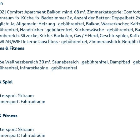
n
02] Comfort Apartment Balkon: mind. 68 m², Zimmerkategorie: Comfort
nraum 1x, Küche 1x, Badezimmer 2x, Anzahl der Betten: Doppelbett 2x, 
lich: Ja, Allgemein: Heizung - gebührenfrei, Balkon, Wasserkocher, Kaf
ührenfrei, Handtücher - gebührenfrei, Küchenwäsche - gebührenfrei, 
nbereich: Sitzecke, Küche: Backofen, Gas / E-Herd, Geschirrspüler, Kaf
 WLAN/WIFI Internetanschluss - gebührenfrei, Zimmerausblick: Bergblick
ss & Fitness
ße Wellnessbereich 30 m², Saunabereich - gebührenfrei, Dampfbad - gebü
ührenfrei, Infrarotkabine - gebührenfrei
& Spiel
tersport: Skiraum
mersport: Fahrradraum
& Fitness
tersport: Skiraum
mersport: Fahrradraum