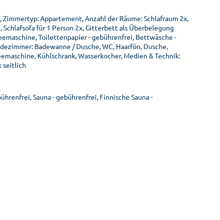
, Zimmertyp: Appartement, Anzahl der Räume: Schlafraum 2x,
Schlafsofa für 1 Person 2x, Gitterbett als Überbelegung
feemaschine, Toilettenpapier - gebührenfrei, Bettwäsche -
Badezimmer: Badewanne / Dusche, WC, Haarfön, Dusche,
feemaschine, Kühlschrank, Wasserkocher, Medien & Technik:
 seitlich
hrenfrei, Sauna - gebührenfrei, Finnische Sauna -