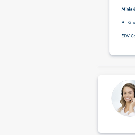
Minis 
Kin
EDV-Co