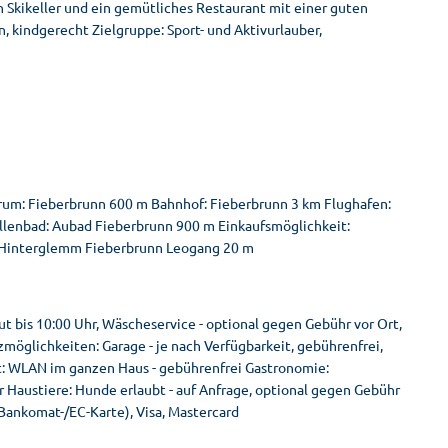
n Skikeller und ein gemütliches Restaurant mit einer guten
 kindgerecht Zielgruppe: Sport- und Aktivurlauber,
trum: Fieberbrunn 600 m Bahnhof: Fieberbrunn 3 km Flughafen:
llenbad: Aubad Fieberbrunn 900 m Einkaufsmöglichkeit:
h Hinterglemm Fieberbrunn Leogang 20 m
 bis 10:00 Uhr, Wäscheservice - optional gegen Gebühr vor Ort,
möglichkeiten: Garage - je nach Verfügbarkeit, gebührenfrei,
net: WLAN im ganzen Haus - gebührenfrei Gastronomie:
 Haustiere: Hunde erlaubt - auf Anfrage, optional gegen Gebühr
(Bankomat-/EC-Karte), Visa, Mastercard