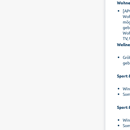
Wohne
[AP
Woh
mög
geb
Woh
TV,
Wellne
Grö
geb
Sport 
Win
Som
Sport 
Win
Som