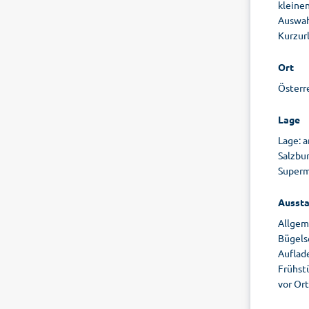
kleinen
Auswah
Kurzurl
Ort
Österre
Lage
Lage: 
Salzbu
Superm
Aussta
Allgem
Bügelse
Auflade
Frühst
vor Ort