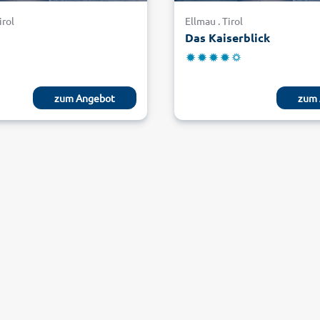
irol
Ellmau . Tirol
Das Kaiserblick
zum Angebot
zum 