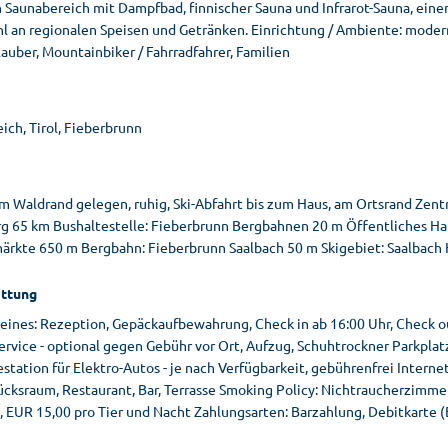
 Saunabereich mit Dampfbad, finnischer Sauna und Infrarot-Sauna, eine
l an regionalen Speisen und Getränken. Einrichtung / Ambiente: modern,
auber, Mountainbiker / Fahrradfahrer, Familien
ich, Tirol, Fieberbrunn
am Waldrand gelegen, ruhig, Ski-Abfahrt bis zum Haus, am Ortsrand Zen
rg 65 km Bushaltestelle: Fieberbrunn Bergbahnen 20 m Öffentliches Ha
ärkte 650 m Bergbahn: Fieberbrunn Saalbach 50 m Skigebiet: Saalbac
ttung
eines: Rezeption, Gepäckaufbewahrung, Check in ab 16:00 Uhr, Check out
rvice - optional gegen Gebühr vor Ort, Aufzug, Schuhtrockner Parkplatz
station für Elektro-Autos - je nach Verfügbarkeit, gebührenfrei Inter
ücksraum, Restaurant, Bar, Terrasse Smoking Policy: Nichtraucherzimmer
, EUR 15,00 pro Tier und Nacht Zahlungsarten: Barzahlung, Debitkarte 