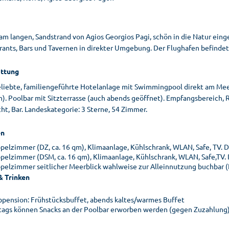
 am langen, Sandstrand von Agios Georgios Pagi, schön in die Natur ei
ants, Bars und Tavernen in direkter Umgebung. Der Flughafen befindet s
ttung
eliebte, familiengeführte Hotelanlage mit Swimmingpool direkt am Me
n). Poolbar mit Sitzterrasse (auch abends geöffnet). Empfangsbereich,
ht, Bar. Landeskategorie: 3 Sterne, 54 Zimmer.
n
pelzimmer (DZ, ca. 16 qm), Klimaanlage, Kühlschrank, WLAN, Safe, TV. D
pelzimmer (DSM, ca. 16 qm), Klimaanlage, Kühlschrank, WLAN, Safe,TV. 
pelzimmer seitlicher Meerblick wahlweise zur Alleinnutzung buchbar 
& Trinken
bpension: Frühstücksbuffet, abends kaltes/warmes Buffet
tags können Snacks an der Poolbar erworben werden (gegen Zuzahlung