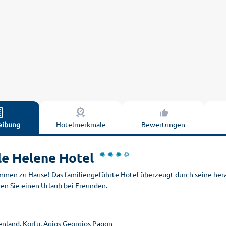
eibung
Hotelmerkmale
Bewertungen
le Helene Hotel
mmen zu Hause! Das familiengeführte Hotel überzeugt durch seine hera
en Sie einen Urlaub bei Freunden.
enland, Korfu, Agios Georgios Pagon