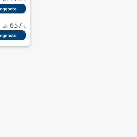
ngebote
657
ab
€
ngebote