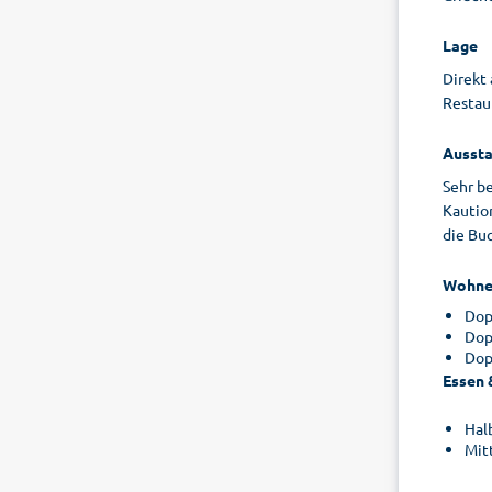
Lage
Direkt
Restaur
Aussta
Sehr b
Kautio
die Buc
Wohne
Dop
Dop
Dop
Essen 
Hal
Mit