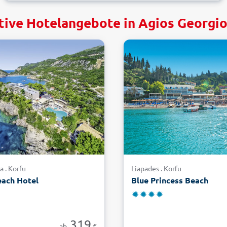
tive Hotelangebote in Agios Georgio
a . Korfu
Liapades . Korfu
each Hotel
Blue Princess Beach
319
ab
€