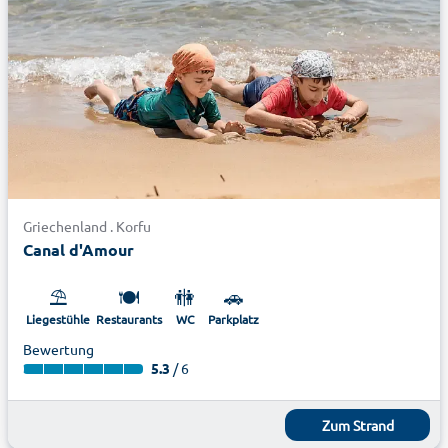
Griechenland . Korfu
Canal d'Amour
⛱️
🍽️
🚻
🚗
Liegestühle
Restaurants
WC
Parkplatz
Bewertung
5.3
/ 6
Zum Strand