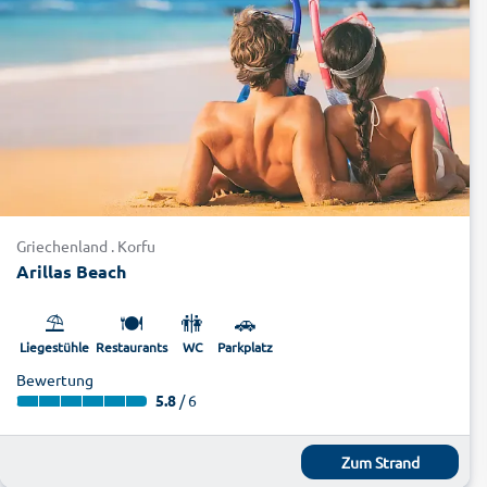
Griechenland . Korfu
Arillas Beach
⛱️
🍽️
🚻
🚗
Liegestühle
Restaurants
WC
Parkplatz
Bewertung
5.8
/ 6
Zum Strand