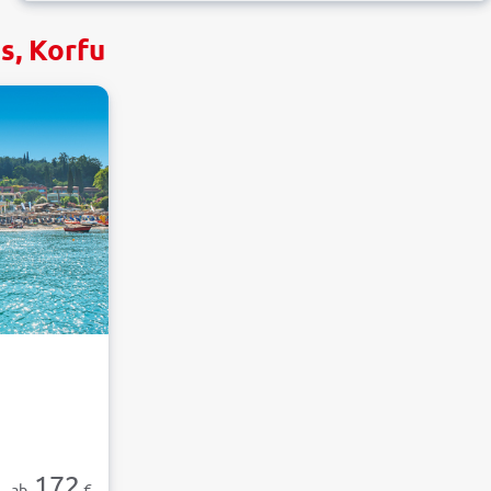
s, Korfu
172
ab
€