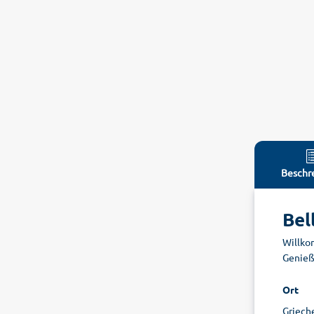
Beschr
Bel
Willko
Genieß
Ort
Griech