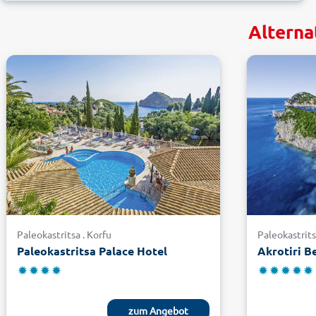
Alterna
Paleokastritsa . Korfu
Paleokastrits
Paleokastritsa Palace Hotel
Akrotiri B
zum Angebot