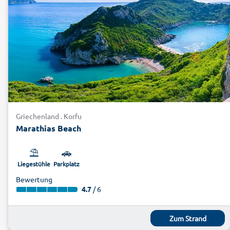
Griechenland . Korfu
Marathias Beach
⛱️
🚗
Liegestühle
Parkplatz
Bewertung
4.7
/ 6
Zum Strand