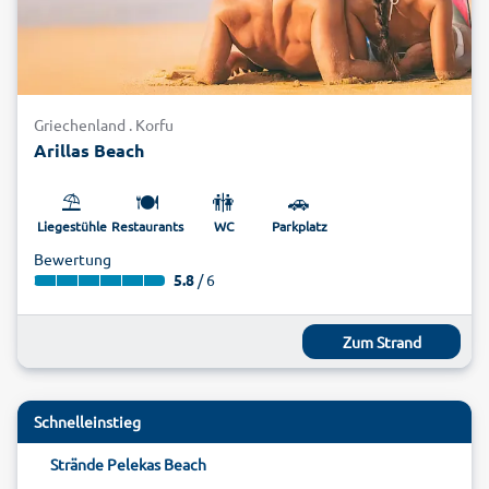
Griechenland . Korfu
Arillas Beach
⛱️
🍽️
🚻
🚗
Liegestühle
Restaurants
WC
Parkplatz
Bewertung
5.8
/ 6
Zum Strand
Schnelleinstieg
Strände Pelekas Beach