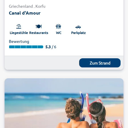
Griechenland . Korfu
Canal d'Amour
⛱️
🍽️
🚻
🚗
Liegestühle
Restaurants
WC
Parkplatz
Bewertung
5.3
/ 6
Zum Strand