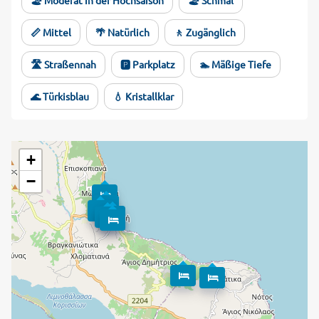
🏖️ Moderat in der Hochsaison
🏖️ Schmal
📏 Mittel
🌴 Natürlich
🚶 Zugänglich
🛣️ Straßennah
🅿️ Parkplatz
🏊 Mäßige Tiefe
🌊 Türkisblau
💧 Kristallklar
+
−