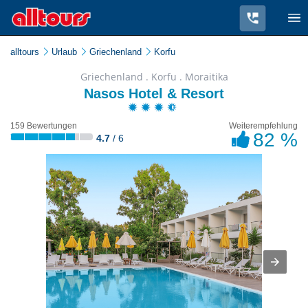
alltours
Urlaub
Griechenland
Korfu
Griechenland . Korfu . Moraitika
Nasos Hotel & Resort
159 Bewertungen
Weiterempfehlung
82 %
4.7
/ 6