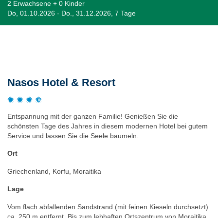
2 Erwachsene + 0 Kinder
Do, 01.10.2026 - Do., 31.12.2026, 7 Tage
Beschreibung
Nasos Hotel & Resort
Entspannung mit der ganzen Familie! Genießen Sie die
schönsten Tage des Jahres in diesem modernen Hotel bei gutem
Service und lassen Sie die Seele baumeln.
Ort
Griechenland, Korfu, Moraitika
Lage
Vom flach abfallenden Sandstrand (mit feinen Kieseln durchsetzt)
ca. 250 m entfernt. Bis zum lebhaften Ortszentrum von Moraitika