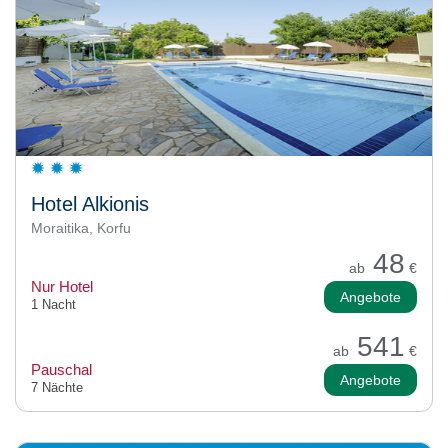
Hotel Alkionis
Moraitika, Korfu
48
ab
€
Nur Hotel
Angebote
1 Nacht
541
ab
€
Pauschal
Angebote
7 Nächte