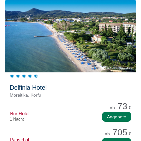
Delfinia Hotel
Moraitika, Korfu
73
ab
€
Nur Hotel
Angebote
1 Nacht
705
ab
€
Pauschal