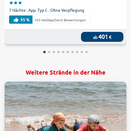
7 Nächte . App. Typ C . Ohne Verpflegung
95 %
103 HolidayCheck Bewertungen
401
€
ab
Weitere Strände in der Nähe