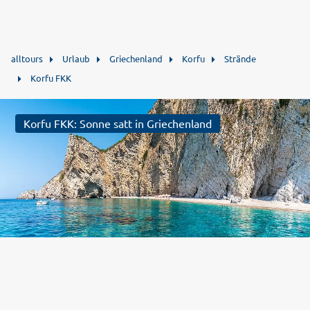
alltours
Urlaub
Griechenland
Korfu
Strände
Korfu FKK
Korfu FKK: Sonne satt in Griechenland