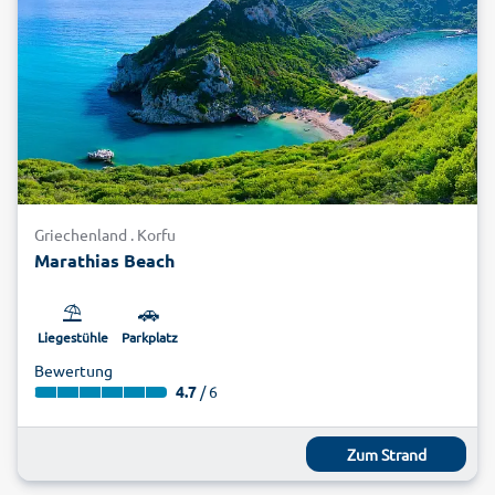
Griechenland . Korfu
Marathias Beach
⛱️
🚗
Liegestühle
Parkplatz
Bewertung
4.7
/ 6
Zum Strand