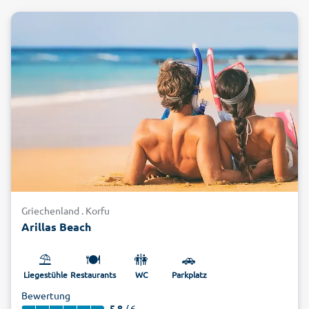
Griechenland . Korfu
Arillas Beach
⛱️
🍽️
🚻
🚗
Liegestühle
Restaurants
WC
Parkplatz
Bewertung
5.8
/ 6