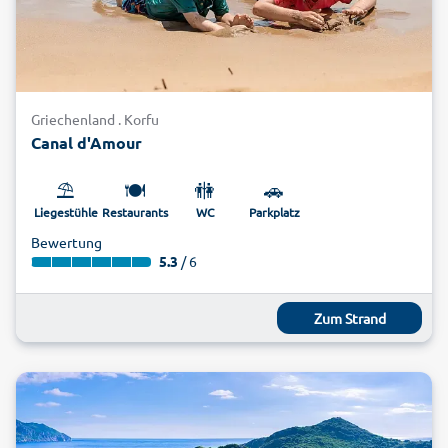
Griechenland . Korfu
Canal d'Amour
⛱️
🍽️
🚻
🚗
Liegestühle
Restaurants
WC
Parkplatz
Bewertung
5.3
/ 6
Zum Strand