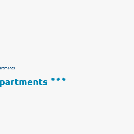
artments
Apartments