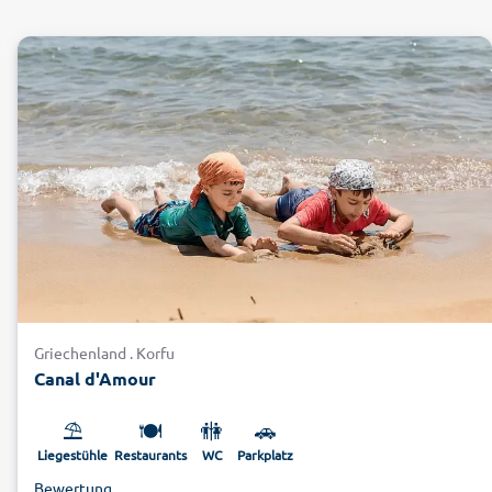
Griechenland . Korfu
Canal d'Amour
⛱️
🍽️
🚻
🚗
Liegestühle
Restaurants
WC
Parkplatz
Bewertung