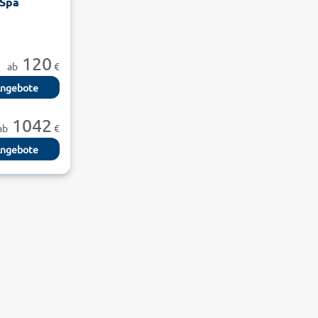
 Spa
120
ab
€
ngebote
1042
ab
€
ngebote