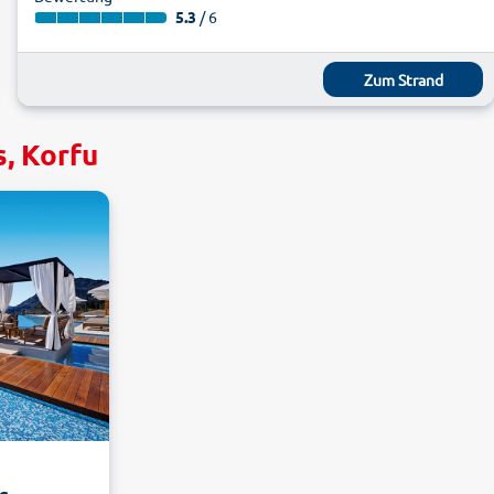
5.3
/ 6
Zum Strand
, Korfu