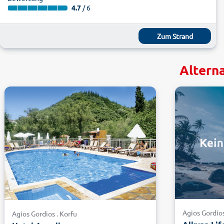
4.7
/ 6
Zum Strand
Altern
Agios Gordios
Agios Gordios . Korfu