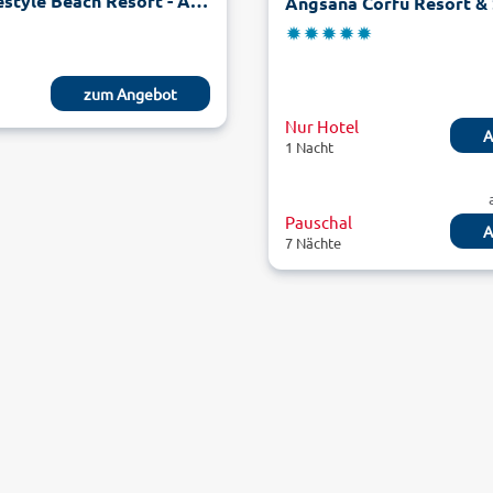
Alkyna Lifestyle Beach Resort - Adults only
Angsana Corfu Resort &
zum Angebot
Nur Hotel
A
1 Nacht
Pauschal
A
7 Nächte