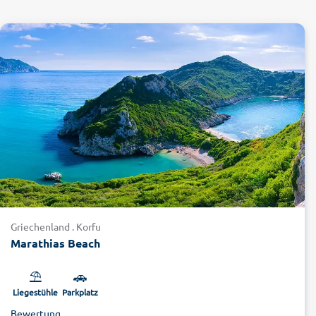
Griechenland . Korfu
Marathias Beach
⛱️
🚗
Liegestühle
Parkplatz
Bewertung