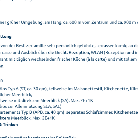
öner grüner Umgebung, am Hang, ca. 600 m vom Zentrum und ca. 900 m v
ttung
, von der Besitzerfamilie sehr persönlich geführte, terrassenförmig a
rrasse und Ausblick über die Bucht. Rezeption, WLAN (Rezeption und in 
ant mit täglich wechselnder, frischer Küche (à la carte) und mit tolle
en.
n
dios Typ A (ST, ca. 30 qm), teilweise im Maisonettestil, Kitchenette, K
licher Meerblick,
lweise mit direktem Meerblick (SA). Max. 2E+1K
dios zur Alleinnutzung SEA, SAE)
artements Typ B (APB, ca. 40 qm), separates Schlafzimmer, Kitchenett
ektem Meerblick. Max. 2E+1K
& Trinken
hstück: großes kontinentales Frühstück