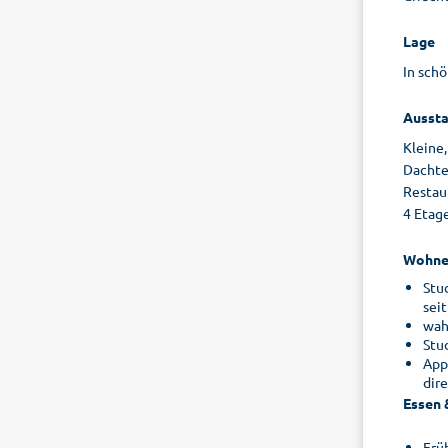
Lage
In sch
Aussta
Kleine
Dachte
Restaur
4 Etag
Wohne
Stu
seit
wah
Stu
App
dir
Essen 
Frü