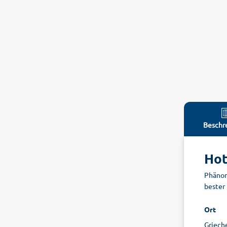
Beschr
Hot
Phänom
bester
Ort
Grieche