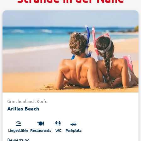
Griechenland . Korfu
Arillas Beach
⛱️
🍽️
🚻
🚗
Liegestühle
Restaurants
WC
Parkplatz
Bewertung