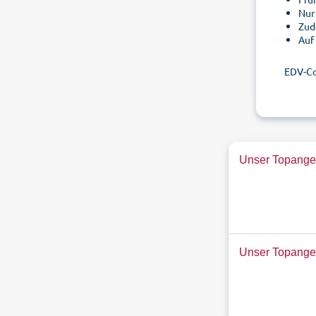
Nur
Zud
Auf
EDV-C
Unser Topangeb
Unser Topange