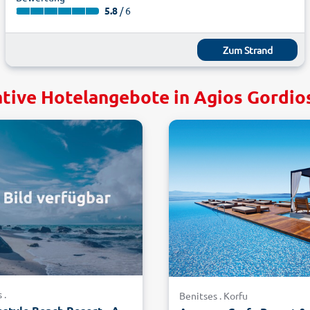
5.8
/ 6
Zum Strand
ative Hotelangebote in Agios Gordios
 .
Benitses . Korfu