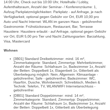
14:00 Uhr, Check out bis 10:00 Uhr, Hotelhalle / Lobby,
Aufenthaltsraum, Anzahl der Seminar- / Konferenzräume: 1,
Aufzug Parkplatzmöglichkeiten: Parkplatz - auf Anfrage, je nach
Verfügbarkeit, optional gegen Gebühr vor Ort, EUR 10,00 pro
Auto und Nacht Internet: WLAN im ganzen Haus - gebührenfrei
Gastronomie: Frühstücksraum, Restaurant, Bar, Terrasse
Haustiere: Haustiere erlaubt - auf Anfrage, optional gegen Gebühr
vor Ort, EUR 5,00 pro Tier und Nacht Zahlungsarten: Barzahlung,
Visa, Mastercard
Wohnen
[3B01] Standard Dreibettzimmer: mind. 16 m²,
Zimmerkategorie: Standard, Zimmertyp: Mehrbettzimmer,
Anzahl der Räume: Schlafraum 1x, Badezimmer 1x, Anzahl
der Betten: Doppelbett 1x, Etagenbett 1x, Gitterbett als
Überbelegung möglich: Nein, Allgemein: Klimaanlage -
gebührenfrei, Safe - gebührenfrei, Badezimmer: WC,
Haarfön, Dusche, Wohnbereich: Schreibtisch, Medien &
Technik: Telefon, TV, WLAN/WIFI Internetanschluss -
gebührenfrei
[DB01] Standard Doppelzimmer: mind. 14 m²,
Zimmerkategorie: Standard, Zimmertyp: Doppelzimmer,
Anzahl der Räume: Schlafraum 1x, Badezimmer 1x, Anzahl
der Betten: Doppelbett 1x, Gitterbett als Überbelegung