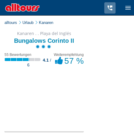
alltours
Urlaub
Kanaren
Kanaren . . Playa del Inglés
Bungalows Corinto II
55 Bewertungen
Weiterempfehlung
57 %
4.1
/
6