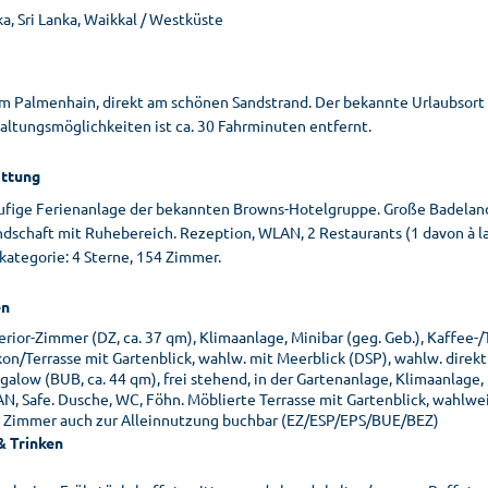
ka, Sri Lanka, Waikkal / Westküste
em Palmenhain, direkt am schönen Sandstrand. Der bekannte Urlaubsort
altungsmöglichkeiten ist ca. 30 Fahrminuten entfernt.
ttung
ufige Ferienanlage der bekannten Browns-Hotelgruppe. Große Badelan
dschaft mit Ruhebereich. Rezeption, WLAN, 2 Restaurants (1 davon à la c
kategorie: 4 Sterne, 154 Zimmer.
n
erior-Zimmer (DZ, ca. 37 qm), Klimaanlage, Minibar (geg. Geb.), Kaffee-
kon/Terrasse mit Gartenblick, wahlw. mit Meerblick (DSP), wahlw. direkt
alow (BUB, ca. 44 qm), frei stehend, in der Gartenanlage, Klimaanlage, 
N, Safe. Dusche, WC, Föhn. Möblierte Terrasse mit Gartenblick, wahlwe
e Zimmer auch zur Alleinnutzung buchbar (EZ/ESP/EPS/BUE/BEZ)
& Trinken