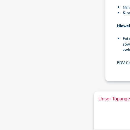
Min
Kin
Hinwei
Ext
sow
zwi
EDV-C
Unser Topangeb