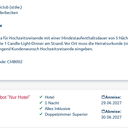
iclub (stdw.)
derbecken
s
ra für Hochzeitsreisende mit einer Mindestaufenthaltsdauer von 5 Näc
ie 1 Candle-Light-Dinner am Strand. Vor Ort muss die Heiratsurkunde (n
ngend Kundenwunsch Hochzeitsreisende eingeben.
ode: CMB002
ot "Nur Hotel"
Hotel
Anreise:
1 Nacht
29.06.2027
Alles Inklusive
Abreise:
Doppelzimmer Superior
30.06.2027