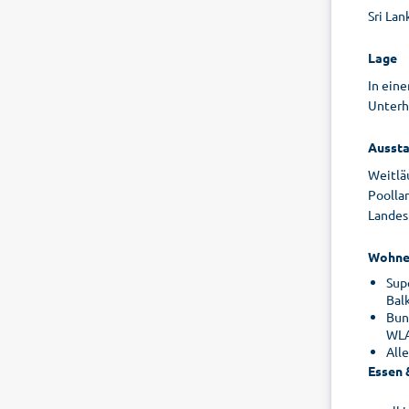
Sri Lan
Lage
In ein
Unterh
Aussta
Weitlä
Poollan
Landes
Wohne
Sup
Bal
Bung
WLA
All
Essen 