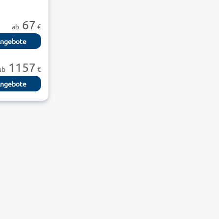
67
ab
€
ngebote
1157
ab
€
ngebote