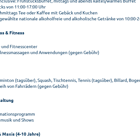
 inclusive: Frühstücksbuffet, mittags und abends kaltes/warmes Buffet
cks von 11:00-17:00 Uhr
hmittags Tee oder Kaffee mit Gebäck und Kuchen
gewählte nationale alkoholfreie und alkoholische Getränke von 10:00-2
ss & Fitness
- und Fitnesscenter
lnessmassagen und Anwendungen (gegen Gebühr)
minton (tagsüber), Squash, Tischtennis, Tennis (tagsüber), Billard, Bog
leih von Fahrrädern (gegen Gebühr)
altung
mationsprogramm
emusik und Shows
& Maxis (4-10 Jahre)