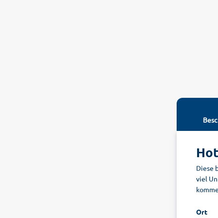
Besc
Hot
Diese 
viel U
komme
Ort