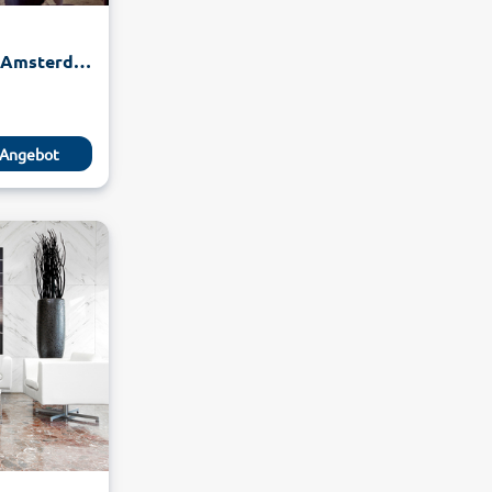
WestCord Fashion Hotel Amsterdam
Angebot