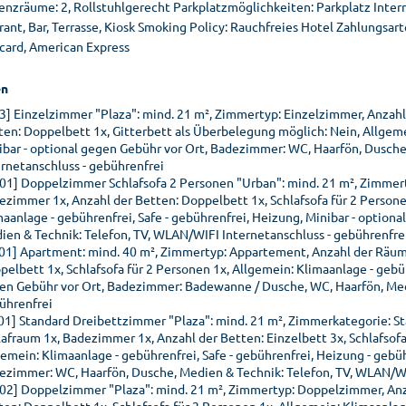
enzräume: 2, Rollstuhlgerecht Parkplatzmöglichkeiten: Parkplatz Inte
ant, Bar, Terrasse, Kiosk Smoking Policy: Rauchfreies Hotel Zahlungsar
card, American Express
n
03] Einzelzimmer "Plaza": mind. 21 m², Zimmertyp: Einzelzimmer, Anzah
ten: Doppelbett 1x, Gitterbett als Überbelegung möglich: Nein, Allgemei
ibar - optional gegen Gebühr vor Ort, Badezimmer: WC, Haarfön, Dusche
ernetanschluss - gebührenfrei
01] Doppelzimmer Schlafsofa 2 Personen "Urban": mind. 21 m², Zimmer
ezimmer 1x, Anzahl der Betten: Doppelbett 1x, Schlafsofa für 2 Persone
maanlage - gebührenfrei, Safe - gebührenfrei, Heizung, Minibar - optio
ien & Technik: Telefon, TV, WLAN/WIFI Internetanschluss - gebührenfre
01] Apartment: mind. 40 m², Zimmertyp: Appartement, Anzahl der Räume
elbett 1x, Schlafsofa für 2 Personen 1x, Allgemein: Klimaanlage - gebüh
en Gebühr vor Ort, Badezimmer: Badewanne / Dusche, WC, Haarfön, Medi
ührenfrei
01] Standard Dreibettzimmer "Plaza": mind. 21 m², Zimmerkategorie: S
lafraum 1x, Badezimmer 1x, Anzahl der Betten: Einzelbett 3x, Schlafsofa
gemein: Klimaanlage - gebührenfrei, Safe - gebührenfrei, Heizung - gebüh
ezimmer: WC, Haarfön, Dusche, Medien & Technik: Telefon, TV, WLAN/WI
02] Doppelzimmer "Plaza": mind. 21 m², Zimmertyp: Doppelzimmer, Anz