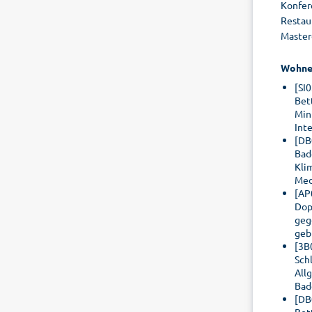
Konfer
Restaur
Master
Wohne
[SI
Bet
Min
Int
[DB
Bad
Kli
Med
[AP
Dopp
geg
geb
[3B
Sch
All
Bad
[DB