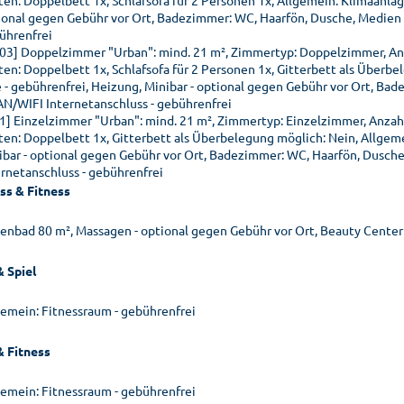
en: Doppelbett 1x, Schlafsofa für 2 Personen 1x, Allgemein: Klimaanlage
ional gegen Gebühr vor Ort, Badezimmer: WC, Haarfön, Dusche, Medien &
ührenfrei
03] Doppelzimmer "Urban": mind. 21 m², Zimmertyp: Doppelzimmer, Anz
ten: Doppelbett 1x, Schlafsofa für 2 Personen 1x, Gitterbett als Überbe
e - gebührenfrei, Heizung, Minibar - optional gegen Gebühr vor Ort, Bad
N/WIFI Internetanschluss - gebührenfrei
01] Einzelzimmer "Urban": mind. 21 m², Zimmertyp: Einzelzimmer, Anzah
ten: Doppelbett 1x, Gitterbett als Überbelegung möglich: Nein, Allgemei
ibar - optional gegen Gebühr vor Ort, Badezimmer: WC, Haarfön, Dusche
ernetanschluss - gebührenfrei
ss & Fitness
lenbad 80 m², Massagen - optional gegen Gebühr vor Ort, Beauty Center
& Spiel
gemein: Fitnessraum - gebührenfrei
& Fitness
gemein: Fitnessraum - gebührenfrei