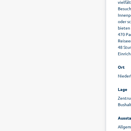
vielfäl
Besuch
Innenp
oder s
bieten
470 Pa
Reiseer
48 Stu
Einric
Ort
Nieder
Lage
Zentru
Bushal
Aussta
Allgeme