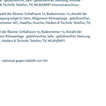
 - gebührenfrei, Safe - gebührenfrei, Heizung, Minibar -
 Technik: Telefon, TV, WLAN/WIFI Internetanschluss -
ahl der Räume: Schlafraum 1x, Badezimmer 1x, Anzahl der
legung möglich: Nein, Allgemein: Klimaanlage - gebührenfrei,
ezimmer: WC, Haarfön, Dusche, Medien & Technik: Telefon, TV,
l der Räume: Schlafraum 1x, Badezimmer 1x, Anzahl der
n: Klimaanlage - gebührenfrei, Safe - gebührenfrei, Heizung,
, Medien & Technik: Telefon, TV, WLAN/WIFI
 - optional gegen Gebühr vor Ort