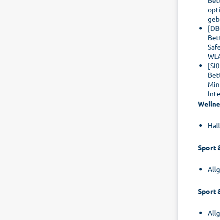
Bett
opt
geb
[DB
Bet
Saf
WLA
[SI
Bet
Min
Int
Wellne
Hal
Sport 
All
Sport 
All