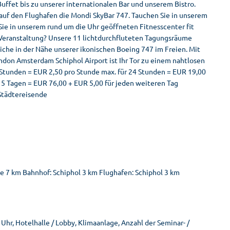
uffet bis zu unserer internationalen Bar und unserem Bistro.
auf den Flughafen die Mondi SkyBar 747. Tauchen Sie in unserem
Sie in unserem rund um die Uhr geöffneten Fitnesscenter fit
e Veranstaltung? Unsere 11 lichtdurchfluteten Tagungsräume
he in der Nähe unserer ikonischen Boeing 747 im Freien. Mit
ndon Amsterdam Schiphol Airport ist Ihr Tor zu einem nahtlosen
3 Stunden = EUR 2,50 pro Stunde max. für 24 Stunden = EUR 19,00
5 Tagen = EUR 76,00 + EUR 5,00 für jeden weiteren Tag
Städtereisende
e 7 km Bahnhof: Schiphol 3 km Flughafen: Schiphol 3 km
hr, Hotelhalle / Lobby, Klimaanlage, Anzahl der Seminar- /