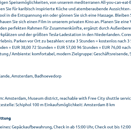
tigen Speisemöglichkeiten, von unserem mediterranen All-you-can-eat-B
en Sie für karibisch inspirierte Küche und atemberaubende Aussichten 
ool in die Entspannung ein oder gönnen Sie sich eine Massage. Bleiben 
chauen Sie sich einen Film in unserem privaten Kino an. Planen Sie ein
 den perfekten Rahmen für Zusammenkünfte, ergänzt durch Außenbereic
rkplätzen und der größten Tesla-Ladestation in den Niederlanden. Core
lebnis. Parken vor Ort zu bezahlen: erste 3 Stunden = kostenlos nach 
nden = EUR 38,00 72 Stunden = EUR 57,00 96 Stunden = EUR 76,00 nach 
htung / Ambiente: komfortabel, modern Zielgruppe: Geschäftsreisende, 
lande, Amsterdam, Badhoevedorp
m: Amsterdam, Museum district, reachable with Free City shuttle servic
testelle: Schiphol 100 m Einkaufsmöglichkeit: Amsterdam 8 km
ttung
ines: Gepäckaufbewahrung, Check in ab 15:00 Uhr, Check out bis 12:00 U