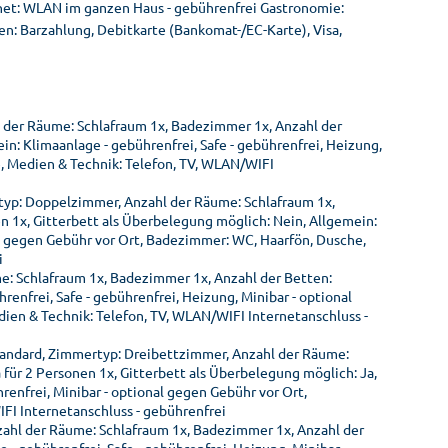
rnet: WLAN im ganzen Haus - gebührenfrei Gastronomie:
ten: Barzahlung, Debitkarte (Bankomat-/EC-Karte), Visa,
l der Räume: Schlafraum 1x, Badezimmer 1x, Anzahl der
n: Klimaanlage - gebührenfrei, Safe - gebührenfrei, Heizung,
, Medien & Technik: Telefon, TV, WLAN/WIFI
typ: Doppelzimmer, Anzahl der Räume: Schlafraum 1x,
n 1x, Gitterbett als Überbelegung möglich: Nein, Allgemein:
nal gegen Gebühr vor Ort, Badezimmer: WC, Haarfön, Dusche,
i
: Schlafraum 1x, Badezimmer 1x, Anzahl der Betten:
renfrei, Safe - gebührenfrei, Heizung, Minibar - optional
en & Technik: Telefon, TV, WLAN/WIFI Internetanschluss -
tandard, Zimmertyp: Dreibettzimmer, Anzahl der Räume:
 für 2 Personen 1x, Gitterbett als Überbelegung möglich: Ja,
renfrei, Minibar - optional gegen Gebühr vor Ort,
FI Internetanschluss - gebührenfrei
ahl der Räume: Schlafraum 1x, Badezimmer 1x, Anzahl der