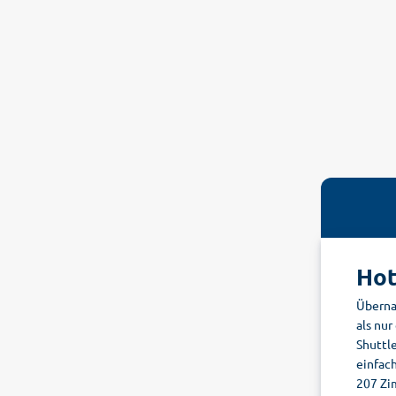
Hot
Überna
als nur
Shuttl
einfac
207 Zim