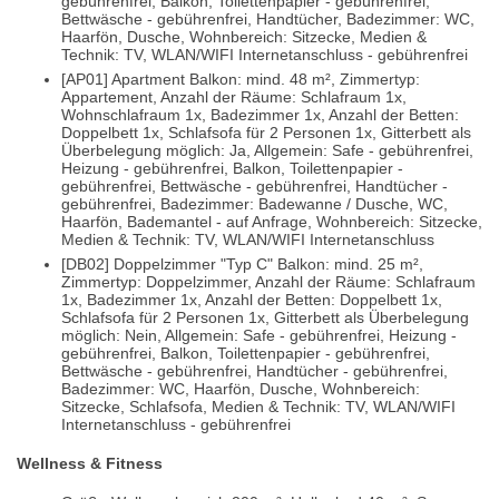
gebührenfrei, Balkon, Toilettenpapier - gebührenfrei,
Bettwäsche - gebührenfrei, Handtücher, Badezimmer: WC,
Haarfön, Dusche, Wohnbereich: Sitzecke, Medien &
Technik: TV, WLAN/WIFI Internetanschluss - gebührenfrei
[AP01] Apartment Balkon: mind. 48 m², Zimmertyp:
Appartement, Anzahl der Räume: Schlafraum 1x,
Wohnschlafraum 1x, Badezimmer 1x, Anzahl der Betten:
Doppelbett 1x, Schlafsofa für 2 Personen 1x, Gitterbett als
Überbelegung möglich: Ja, Allgemein: Safe - gebührenfrei,
Heizung - gebührenfrei, Balkon, Toilettenpapier -
gebührenfrei, Bettwäsche - gebührenfrei, Handtücher -
gebührenfrei, Badezimmer: Badewanne / Dusche, WC,
Haarfön, Bademantel - auf Anfrage, Wohnbereich: Sitzecke,
Medien & Technik: TV, WLAN/WIFI Internetanschluss
[DB02] Doppelzimmer "Typ C" Balkon: mind. 25 m²,
Zimmertyp: Doppelzimmer, Anzahl der Räume: Schlafraum
1x, Badezimmer 1x, Anzahl der Betten: Doppelbett 1x,
Schlafsofa für 2 Personen 1x, Gitterbett als Überbelegung
möglich: Nein, Allgemein: Safe - gebührenfrei, Heizung -
gebührenfrei, Balkon, Toilettenpapier - gebührenfrei,
Bettwäsche - gebührenfrei, Handtücher - gebührenfrei,
Badezimmer: WC, Haarfön, Dusche, Wohnbereich:
Sitzecke, Schlafsofa, Medien & Technik: TV, WLAN/WIFI
Internetanschluss - gebührenfrei
Wellness & Fitness