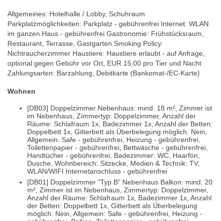
Allgemeines: Hotelhalle / Lobby, Schuhraum
Parkplatzmöglichkeiten: Parkplatz - gebührenfrei Internet: WLAN
im ganzen Haus - gebührenfrei Gastronomie: Frühstücksraum,
Restaurant, Terrasse, Gastgarten Smoking Policy:
Nichtraucherzimmer Haustiere: Haustiere erlaubt - auf Anfrage,
optional gegen Gebühr vor Ort, EUR 15,00 pro Tier und Nacht
Zahlungsarten: Barzahlung, Debitkarte (Bankomat-/EC-Karte)
Wohnen
[DB03] Doppelzimmer Nebenhaus: mind. 18 m², Zimmer ist
im Nebenhaus, Zimmertyp: Doppelzimmer, Anzahl der
Räume: Schlafraum 1x, Badezimmer 1x, Anzahl der Betten:
Doppelbett 1x, Gitterbett als Überbelegung möglich: Nein,
Allgemein: Safe - gebührenfrei, Heizung - gebührenfrei,
Toilettenpapier - gebührenfrei, Bettwäsche - gebührenfrei,
Handtücher - gebührenfrei, Badezimmer: WC, Haarfön,
Dusche, Wohnbereich: Sitzecke, Medien & Technik: TV,
WLAN/WIFI Internetanschluss - gebührenfrei
[DB01] Doppelzimmer "Typ B" Nebenhaus Balkon: mind. 20
m², Zimmer ist im Nebenhaus, Zimmertyp: Doppelzimmer,
Anzahl der Räume: Schlafraum 1x, Badezimmer 1x, Anzahl
der Betten: Doppelbett 1x, Gitterbett als Überbelegung
möglich: Nein, Allgemein: Safe - gebührenfrei, Heizung -