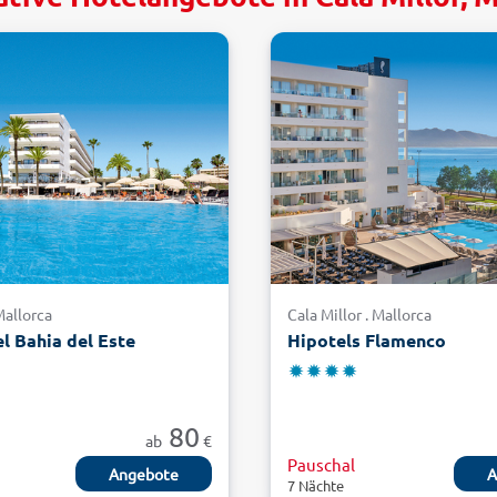
 Mallorca
Cala Millor . Mallorca
el Bahia del Este
Hipotels Flamenco
80
ab
€
Pauschal
Angebote
A
7 Nächte