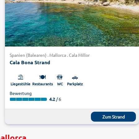
Spanien (Balearen) . Mallorca . Cala Millor
Cala Bona Strand
⛱️
🍽️
🚻
🚗
Liegestühle
Restaurants
WC
Parkplatz
Bewertung
4.2
/ 6
Zum Strand
allorca