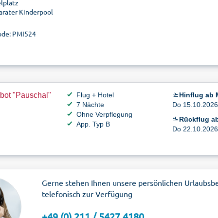
elplatz
arater Kinderpool
de: PMI524
bot "Pauschal"
Flug + Hotel
Hinflug ab
7 Nächte
Do 15.10.2026 
Ohne Verpflegung
Rückflug ab
App. Typ B
Do 22.10.2026 
Gerne stehen Ihnen unsere persönlichen Urlaubsb
telefonisch zur Verfügung
+49 (0) 211 / 5427 4180