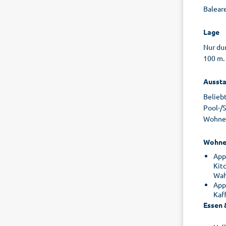
Baleare
Lage
Nur du
100 m.
Aussta
Belieb
Pool-/S
Wohnein
Wohne
App
Kitc
Wah
App
Kaff
Essen 