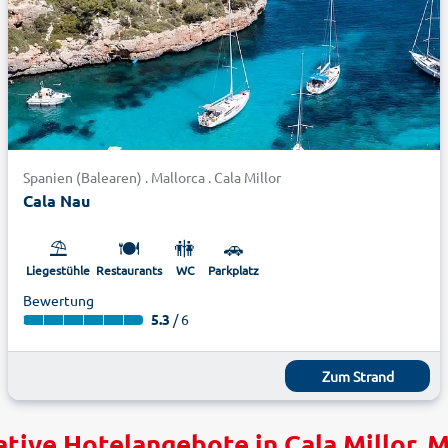
Spanien (Balearen) . Mallorca . Cala Millor
Cala Nau
⛱️
🍽️
🚻
🚗
Liegestühle
Restaurants
WC
Parkplatz
Bewertung
5.3
/ 6
Zum Strand
ative Hotelangebote in Cala Millor, M