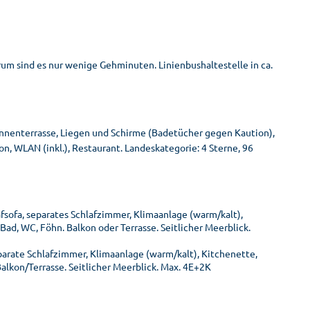
m sind es nur wenige Gehminuten. Linienbushaltestelle in ca.
onnenterrasse, Liegen und Schirme (Badetücher gegen Kaution),
n, WLAN (inkl.), Restaurant. Landeskategorie: 4 Sterne, 96
fsofa, separates Schlafzimmer, Klimaanlage (warm/kalt),
 Bad, WC, Föhn. Balkon oder Terrasse. Seitlicher Meerblick.
parate Schlafzimmer, Klimaanlage (warm/kalt), Kitchenette,
Balkon/Terrasse. Seitlicher Meerblick. Max. 4E+2K