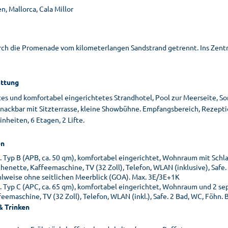
n, Mallorca, Cala Millor
rch die Promenade vom kilometerlangen Sandstrand getrennt. Ins Zentru
ttung
tes und komfortabel eingerichtetes Strandhotel, Pool zur Meerseite, S
nackbar mit Sitzterrasse, kleine Showbühne. Empfangsbereich, Rezeptio
heiten, 6 Etagen, 2 Lifte.
n
. Typ B (APB, ca. 50 qm), komfortabel eingerichtet, Wohnraum mit Schla
henette, Kaffeemaschine, TV (32 Zoll), Telefon, WLAN (inklusive), Safe.
lweise ohne seitlichen Meerblick (GOA). Max. 3E/3E+1K
. Typ C (APC, ca. 65 qm), komfortabel eingerichtet, Wohnraum und 2 se
eemaschine, TV (32 Zoll), Telefon, WLAN (inkl.), Safe. 2 Bad, WC, Föhn. 
& Trinken