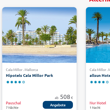
Cala Millor . Mallorca
Cala Millor .
Hipotels Cala Millor Park
allsun Hot
508
ab
€
Pauschal
Nur Hotel
Angebote
7 Nächte
1 Nacht