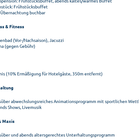
bpension: Frühstücksbuffet, abends kaltes/warmes Buffet
hstück: Frühstücksbuffet
 Übernachtung buchbar
ss & Fitness
lenbad (Vor-/Nachsaison), Jacuzzi
na (gegen Gebühr)
nis (10% Ermäßigung für Hotelgäste, 350m entfernt)
altung
süber abwechslungsreiches Animationsprogramm mit sportlichen Wett
nds Shows, Livemusik
& Maxis
süber und abends altersgerechtes Unterhaltungsprogramm