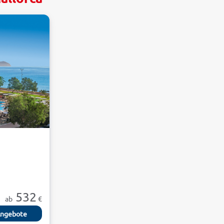
532
ab
€
ngebote