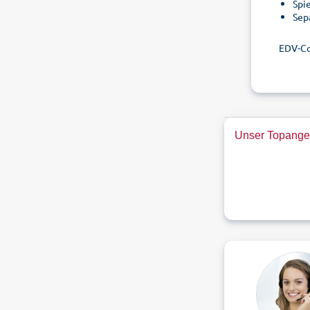
Spi
Sep
EDV-Co
Unser Topange