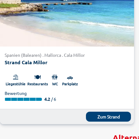
Spanien (Balearen) . Mallorca . Cala Millor
Strand Cala Millor
⛱️
🍽️
🚻
🚗
Liegestühle
Restaurants
WC
Parkplatz
Bewertung
4.2
/ 6
Zum Strand
Altern