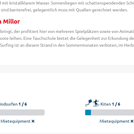
nd mit kristallklarem Wasser. Sonnenliegen mit schattenspendenden Sc
 sind barrierefrei, gelegentlich muss mit Quallen gerechnet werden.
 Millor
rbringt, der profitiert hier von mehreren Spielplätzen sowie von Anima
tboote leihen. Eine Tauchschule bietet die Gelegenheit zur Erkundung d
t. Surfing ist an diesem Strand in den Sommermonaten verboten, im Her
🪁🏄
ndsurfen
1 / 6
Kiten
1 / 6
Mietequipment ❌
Mietequipment ❌