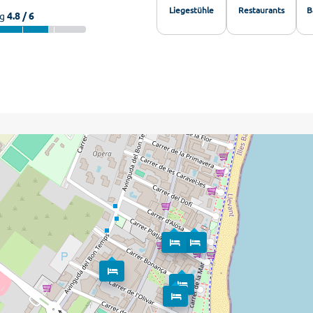
Liegestühle
Restaurants
B
g
4.8 / 6