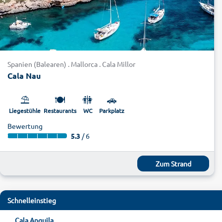
Spanien (Balearen) . Mallorca . Cala Millor
Cala Nau
⛱️
🍽️
🚻
🚗
Liegestühle
Restaurants
WC
Parkplatz
Bewertung
5.3
/ 6
Zum Strand
Schnelleinstieg
Cala Anguila