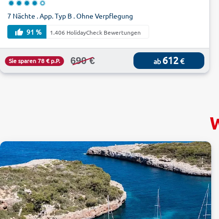
7 Nächte . App. Typ B . Ohne Verpflegung
91 %
1.406 HolidayCheck Bewertungen
612
690 €
€
Sie sparen 78 € p.P.
ab
W