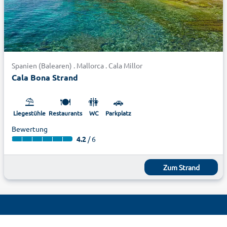
Spanien (Balearen) . Mallorca . Cala Millor
Cala Bona Strand
⛱️
🍽️
🚻
🚗
Liegestühle
Restaurants
WC
Parkplatz
Bewertung
4.2
/ 6
Zum Strand