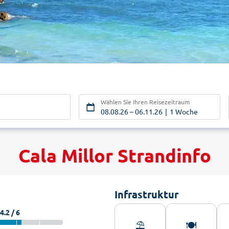
Wählen Sie Ihren Reisezeitraum
n
08.08.26
–
06.11.26
1 Woche
Cala Millor Strandinfo
Infrastruktur
4.2 / 6
⛱️
🍽️