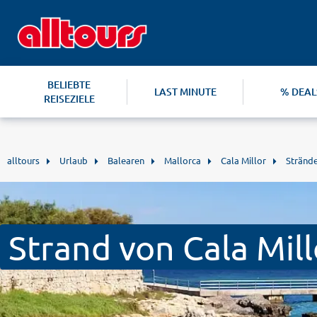
BELIEBTE
LAST MINUTE
% DEAL
REISEZIELE
alltours
Urlaub
Balearen
Mallorca
Cala Millor
Stränd
Strand von Cala Mil