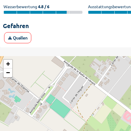
Wasserbewertung
4.8 / 6
Ausstattungsbewertun
Gefahren
⚠️ Quallen
+
−