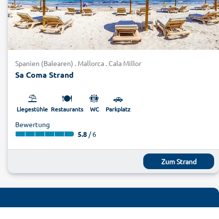
Spanien (Balearen) . Mallorca . Cala Millor
Sa Coma Strand
⛱️
🍽️
🚻
🚗
Liegestühle
Restaurants
WC
Parkplatz
Bewertung
5.8
/ 6
Zum Strand