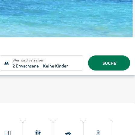
Wer wird verreisen
SUCHE
2 Erwachsene
Keine Kinder
🏊‍♂️
🚻
🚗
🚿