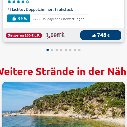
7 Nächte . Doppelzimmer . Frühstück
99 %
3.722 HolidayCheck Bewertungen
748
1.008 €
€
Sie sparen 260 € p.P.
ab
eitere Strände in der Nä