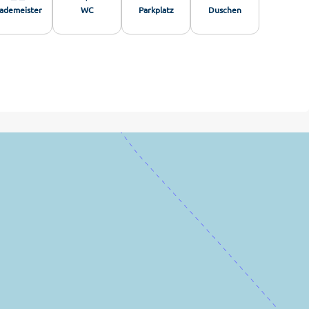
ademeister
WC
Parkplatz
Duschen