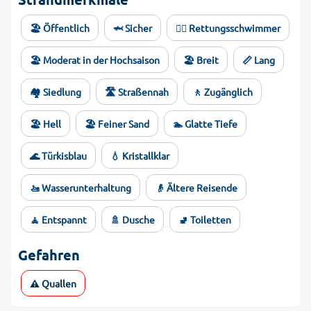
🏖️ Öffentlich
🦈 Sicher
🏊‍♂️ Rettungsschwimmer
🏖️ Moderat in der Hochsaison
🏖️ Breit
📏 Lang
🏘️ Siedlung
🛣️ Straßennah
🚶 Zugänglich
🏖️ Hell
🏖️ Feiner Sand
🏊 Glatte Tiefe
🌊 Türkisblau
💧 Kristallklar
🚤 Wasserunterhaltung
👴 Ältere Reisende
🧘 Entspannt
🚿 Dusche
🚽 Toiletten
Gefahren
⚠️ Quallen