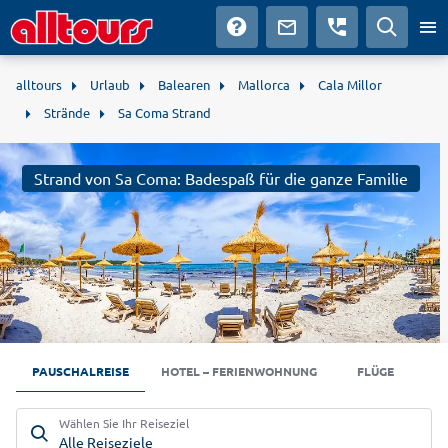
alltours
Urlaub
Balearen
Mallorca
Cala Millor
Strände
Sa Coma Strand
Strand von Sa Coma: Badespaß für die ganze Familie
PAUSCHALREISE
HOTEL – FERIENWOHNUNG
FLÜGE
Wählen Sie Ihr Reiseziel
Alle Reiseziele