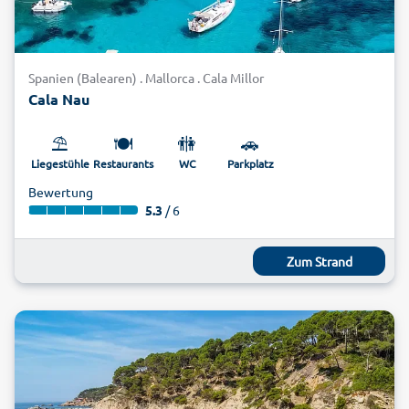
Spanien (Balearen) . Mallorca . Cala Millor
Cala Nau
⛱️
🍽️
🚻
🚗
Liegestühle
Restaurants
WC
Parkplatz
Bewertung
5.3
/ 6
Zum Strand