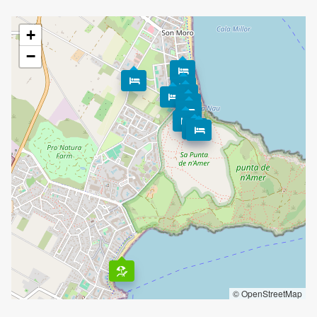
+
−
© OpenStreetMap