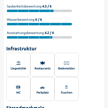
Sauberkeitsbewertung
4.3 / 6
Wasserbewertung
6 / 6
Ausstattungsbewertung
4.2 / 6
Infrastruktur
⛱️
🍽️
🏊‍♂️
Liegestühle
Restaurants
Bademeister
🚻
🚗
🚿
WC
Parkplatz
Duschen
Strandmerkmale