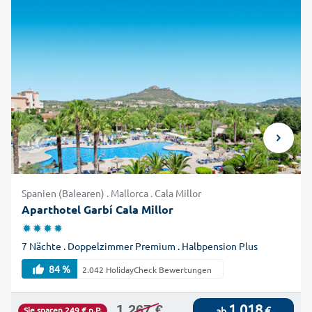
Spanien (Balearen) . Mallorca . Cala Millor
Aparthotel Garbí Cala Millor
7 Nächte . Doppelzimmer Premium . Halbpension Plus
84 %
2.042 HolidayCheck Bewertungen
1.018
1.267 €
€
Sie sparen 249 € p.P.
ab