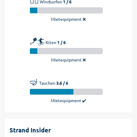
🏄‍♂️
Windsurfen
1 / 6
Mietequipment ❌
🪁🏄
Kiten
1 / 6
Mietequipment ❌
🤿
Tauchen
3.6 / 6
Mietequipment ✔️
Strand Insider