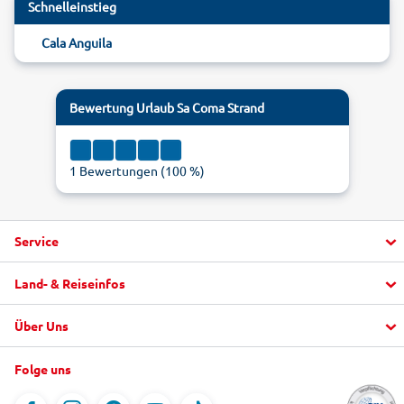
Schnelleinstieg
Cala Anguila
Bewertung
Urlaub Sa Coma Strand
1
Bewertungen (
100
%)
Service
Land- & Reiseinfos
Aktuelle Informationen
1
5
Fragen und Antworten
Über Uns
Urlaub buchen
5
alltours FlexTarif
Top Hotels
"mein alltours" App
Folge uns
Unternehmen
Last Minute
Service & Kontakt
Jobs