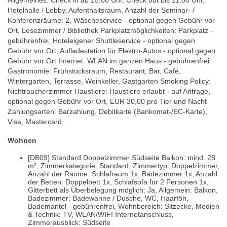
Allgemeines: Check in ab 15:00 Uhr, Check out bis 11:00 Uhr,
Hotelhalle / Lobby, Aufenthaltsraum, Anzahl der Seminar- /
Konferenzräume: 2, Wäscheservice - optional gegen Gebühr vor
Ort, Lesezimmer / Bibliothek Parkplatzmöglichkeiten: Parkplatz -
gebührenfrei, Hoteleigener Shuttleservice - optional gegen
Gebühr vor Ort, Aufladestation für Elektro-Autos - optional gegen
Gebühr vor Ort Internet: WLAN im ganzen Haus - gebührenfrei
Gastronomie: Frühstücksraum, Restaurant, Bar, Café,
Wintergarten, Terrasse, Weinkeller, Gastgarten Smoking Policy:
Nichtraucherzimmer Haustiere: Haustiere erlaubt - auf Anfrage,
optional gegen Gebühr vor Ort, EUR 30,00 pro Tier und Nacht
Zahlungsarten: Barzahlung, Debitkarte (Bankomat-/EC-Karte),
Visa, Mastercard
Wohnen
[DB09] Standard Doppelzimmer Südseite Balkon: mind. 28
m², Zimmerkategorie: Standard, Zimmertyp: Doppelzimmer,
Anzahl der Räume: Schlafraum 1x, Badezimmer 1x, Anzahl
der Betten: Doppelbett 1x, Schlafsofa für 2 Personen 1x,
Gitterbett als Überbelegung möglich: Ja, Allgemein: Balkon,
Badezimmer: Badewanne / Dusche, WC, Haarfön,
Bademantel - gebührenfrei, Wohnbereich: Sitzecke, Medien
& Technik: TV, WLAN/WIFI Internetanschluss,
Zimmerausblick: Südseite