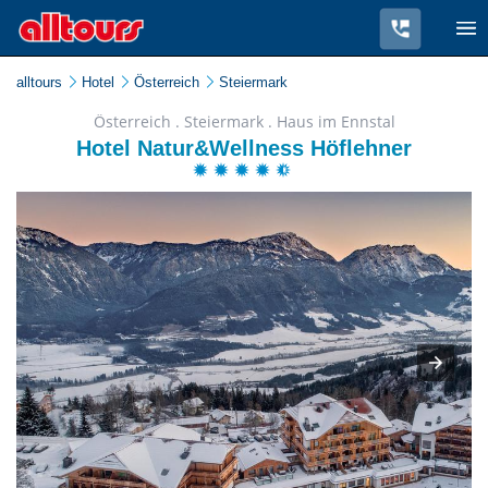
alltours
Hotel
Österreich
Steiermark
Österreich . Steiermark . Haus im Ennstal
Hotel Natur&Wellness Höflehner