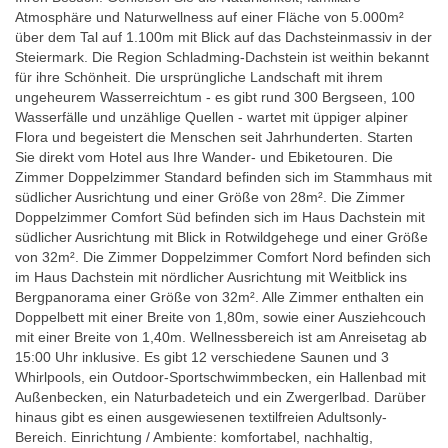
Atmosphäre und Naturwellness auf einer Fläche von 5.000m²
über dem Tal auf 1.100m mit Blick auf das Dachsteinmassiv in der
Steiermark. Die Region Schladming-Dachstein ist weithin bekannt
für ihre Schönheit. Die ursprüngliche Landschaft mit ihrem
ungeheurem Wasserreichtum - es gibt rund 300 Bergseen, 100
Wasserfälle und unzählige Quellen - wartet mit üppiger alpiner
Flora und begeistert die Menschen seit Jahrhunderten. Starten
Sie direkt vom Hotel aus Ihre Wander- und Ebiketouren. Die
Zimmer Doppelzimmer Standard befinden sich im Stammhaus mit
südlicher Ausrichtung und einer Größe von 28m². Die Zimmer
Doppelzimmer Comfort Süd befinden sich im Haus Dachstein mit
südlicher Ausrichtung mit Blick in Rotwildgehege und einer Größe
von 32m². Die Zimmer Doppelzimmer Comfort Nord befinden sich
im Haus Dachstein mit nördlicher Ausrichtung mit Weitblick ins
Bergpanorama einer Größe von 32m². Alle Zimmer enthalten ein
Doppelbett mit einer Breite von 1,80m, sowie einer Ausziehcouch
mit einer Breite von 1,40m. Wellnessbereich ist am Anreisetag ab
15:00 Uhr inklusive. Es gibt 12 verschiedene Saunen und 3
Whirlpools, ein Outdoor-Sportschwimmbecken, ein Hallenbad mit
Außenbecken, ein Naturbadeteich und ein Zwergerlbad. Darüber
hinaus gibt es einen ausgewiesenen textilfreien Adultsonly-
Bereich. Einrichtung / Ambiente: komfortabel, nachhaltig,