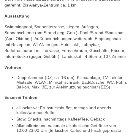
getrennt. Bis Alanya-Zentrum ca. 1 km.
Ausstattung
Swimmingpool, Sonnenterrasse, Liegen, Auflagen,
Sonnenschirme (am Strand geg. Geb.). Pool-/Strand-/Snackbar
(April-Oktober). Außeneinrichtungen wetterabh. Empfangshalle
mit Rezeption, WLAN im ges. Hotel inkl., Lobbybar,
Buffetrestaurant mit Terrasse, Fernsehraum, Geschäfte, Friseur,
Internetecke (gegen Gebühr). Landeskat.: 4 Sterne, 107 Zimmer.
Wohnen
Doppelzimmer (DZ, ca. 16 qm), Klimaanlage, TV, Telefon,
Mietsafe, WLAN, Minikühlschrank. Bad/Dusche, WC, Föhn.
Balkon. Max. 3E, zur Alleinnutzung buchbar (EZS)
Essen & Trinken
all inclusive: Frühstücksbuffet, mittags und abends
kaltes/warmes Buffet
Stdw. Snacks, nachmittags Kaffee/Tee, Gebäck
Alkoholfreie und nationale alkoholische Getränke von
10:00-23:00 Uhr (türkischer Kaffee und frisch gepresste