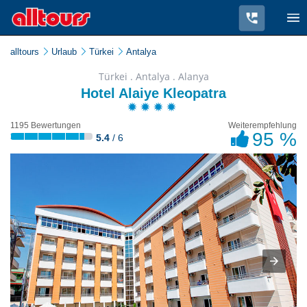
alltours
Urlaub
Türkei
Antalya
Türkei . Antalya . Alanya
Hotel Alaiye Kleopatra
1195 Bewertungen
Weiterempfehlung
95 %
5.4
/ 6