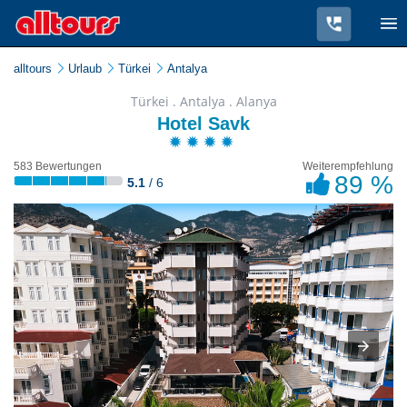
alltours
Urlaub
Türkei
Antalya
Türkei . Antalya . Alanya
Hotel Savk
583 Bewertungen
Weiterempfehlung
89 %
5.1
/ 6