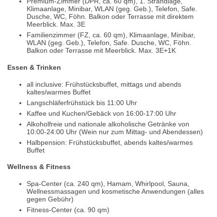
Premium-Zimmer (DPR, ca. 60 qm), 1. Strandlage,
Klimaanlage, Minibar, WLAN (geg. Geb.), Telefon, Safe.
Dusche, WC, Föhn. Balkon oder Terrasse mit direktem
Meerblick. Max. 3E
Familienzimmer (FZ, ca. 60 qm), Klimaanlage, Minibar,
WLAN (geg. Geb.), Telefon, Safe. Dusche, WC, Föhn.
Balkon oder Terrasse mit Meerblick. Max. 3E+1K
Essen & Trinken
all inclusive: Frühstücksbuffet, mittags und abends
kaltes/warmes Buffet
Langschläferfrühstück bis 11:00 Uhr
Kaffee und Kuchen/Gebäck von 16:00-17:00 Uhr
Alkoholfreie und nationale alkoholische Getränke von
10:00-24:00 Uhr (Wein nur zum Mittag- und Abendessen)
Halbpension: Frühstücksbuffet, abends kaltes/warmes
Buffet
Wellness & Fitness
Spa-Center (ca. 240 qm), Hamam, Whirlpool, Sauna,
Wellnessmassagen und kosmetische Anwendungen (alles
gegen Gebühr)
Fitness-Center (ca. 90 qm)