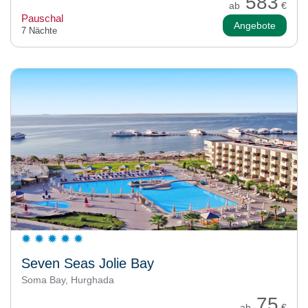
583
ab
€
Pauschal
Angebote
7 Nächte
Seven Seas Jolie Bay
Soma Bay, Hurghada
75
ab
€