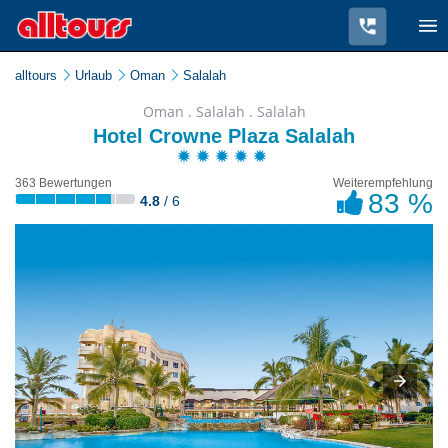
alltours
Urlaub
Oman
Salalah
Oman . Salalah . Salalah
Hotel Crowne Plaza Salalah
363 Bewertungen
Weiterempfehlung
83 %
4.8
/ 6