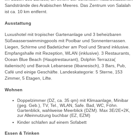
Sandstrände des Arabischen Meeres. Das Zentrum von Salalah
ist ca. 10 km entfernt.
Ausstattung
Luxushotel mit tropischer Gartenanlage und 3 beheizbaren
Süßwasserswimmingpools mit Poolbar und Sonnenterrassen.
Liegen, Schirme und Badetücher am Pool und Strand inklusive.
Empfangshalle mit Rezeption, WLAN (inklusive). 3 Restaurants,
Ocean Blue Beach (Hauptrestaurant), Dolphin Terrazza(
italienisch) und Barouk Lebansese (libanesisch), 3 Bars, Pub,
Café und einige Geschäfte. Landeskategorie: 5 Sterne, 153
Zimmer, 5 Etagen, Lifte.
Wohnen
Doppelzimmer (DZ, ca. 35 qm) mit Klimaanlage, Minibar
(geg. Geb.), TV, Tel., WLAN, Safe. Bad, WC, Föhn.
Gartenblick, wahlweise Meerblick (DZM). Max 3E/2E+2K,
zur Alleinnutzung buchbar (EZ, EZM)
Kinder schlafen auf einem Sofabett
Essen & Trinken