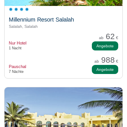
Millennium Resort Salalah
Salalah, Salalah
62
ab
€
Nur Hotel
Angebote
1 Nacht
988
ab
€
Pauschal
Angebote
7 Nächte