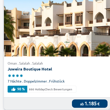
Oman . Salalah . Salalah
Juweira Boutique Hotel
7 Nächte . Doppelzimmer . Frühstück
98 %
666 HolidayCheck Bewertungen
1.185
€
ab