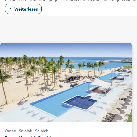
Salalah eignet übrigens auch bestens für Ausflüge ins Umland. Bes
Weiterlesen
Abkühlung! In Taqah befindet sich ein berühmtes Fort. Wer die Fest
Die freigelegten Paläste liegen an der Lagune Khor. Für einen Abend
Kulisse.
Mit alltours im Urlaub Salalah und den Indi
Die kulturellen Highlights des Omans sind eine Klasse für sich. Bei 
Indischen Ozean zu baden.
Wassersport-Fans aller Couleur kommen auf ihre Kosten, denn der Arab
betrachten, stoßen hier auf intakte Korallenriffe und eine beeindruc
Die Strände sind feinsandig und hell wie in der Karibik und eignen 
Mughsayl mit seinen "Blowholes": Geysiren, bei denen Meerwasser au
entsprechenden Tour zu.
Tolle Reiseangebote für den Oman finden Sie gleich hier online bei a
Oman . Salalah . Salalah