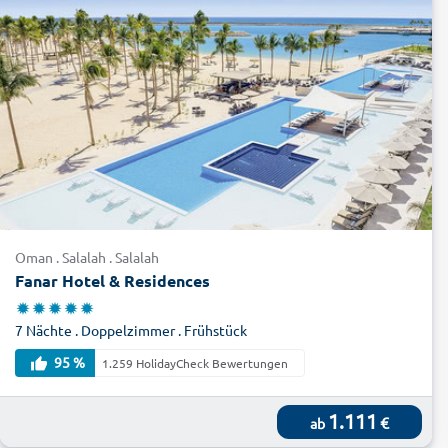
Oman . Salalah . Salalah
Fanar Hotel & Residences
7 Nächte . Doppelzimmer . Frühstück
95 %
1.259 HolidayCheck Bewertungen
1.111
€
ab