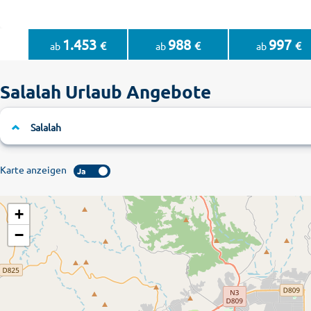
1.453
988
997
€
€
€
ab
ab
ab
Salalah Urlaub Angebote
Salalah
Karte anzeigen
Ja
+
−