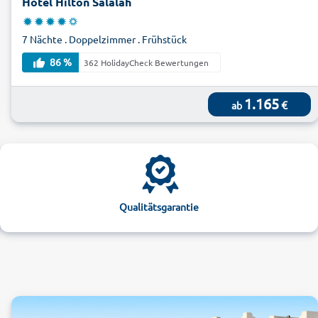
Hotel Hilton Salalah
7 Nächte . Doppelzimmer . Frühstück
86 %
362 HolidayCheck Bewertungen
1.165
€
ab
Qualitätsgarantie