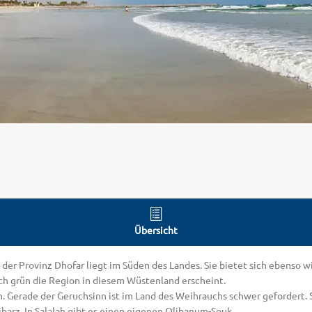
Übersicht
t der Provinz Dhofar liegt im Süden des Landes. Sie bietet sich ebenso 
ch grün die Region in diesem Wüstenland erscheint.
Augen. Gerade der Geruchsinn ist im Land des Weihrauchs schwer geforde
arz. In Salalah gibt es einen eigenen Olibanum-Souk.