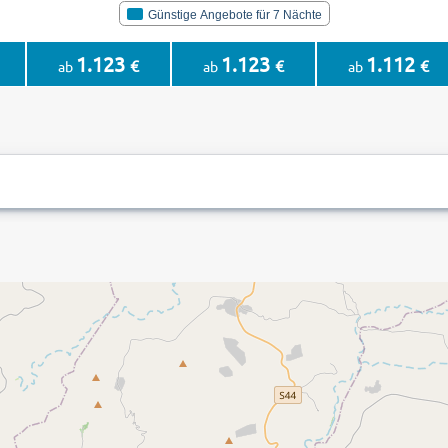
Günstige Angebote für 7 Nächte
1.123
1.123
1.112
€
€
€
ab
ab
ab