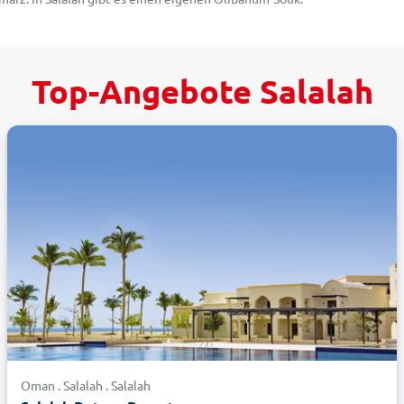
ichtigen Sie die Quelle von Ain Razat und lernen Sie den Ursprung de
ungen im Norden des Landes besichtigt, für den lohnt sich ein Besuch 
-Spaziergang sollten Sie den Hafen von Mirbat aufsuchen. Dort finden Si
Top-Angebote Salalah
schen Ozean erkunden
aller Faszination sollten Sie es aber nicht versäumen, das süße Leben zu
ische Golf ist ein wahres Paradies für Taucher, Segler und Kite-Surfer.
kende Artenvielfalt.
sich dank ihres sanften Anstiegs sowohl für Kinder zum Planschen als au
s dem Boden schießt. Für eine Fahrt durch das Wadi Darbat mieten Sie s
lltours!
Oman . Salalah . Salalah