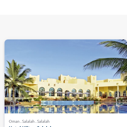
s Vegetationsreichtums der Umgebung kennen. Eine willkommene
der Ausgrabungsstelle Sumharam.
e idyllische Fisch-Restaurants eingebettet in eine lebendige
 genießen. Denn der Urlaub in Salalah eignet sich hervorragend, um am
 Alle, die die Unterwasserwelt gerne von der Fisch-Perspektive aus
ch zum Schwimmen. Ein schönes Ausflugsziel an der Küste ist
ich am besten ein All-Rad-Gefährt oder steigen bei einer
Oman . Salalah . Salalah