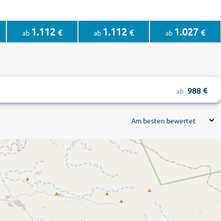
1.112
1.112
1.027
€
€
€
ab
ab
ab
988
ab
Am besten bewertet