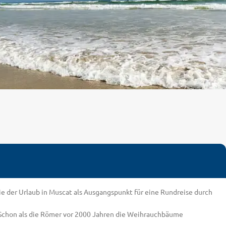
wie der Urlaub in Muscat als Ausgangspunkt für eine Rundreise durch
rt. Schon als die Römer vor 2000 Jahren die Weihrauchbäume