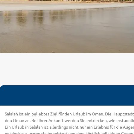
Salalah ist ein beliebtes Ziel für den Urlaub im Oman. Die Hauptstad
den Oman an. Bei Ihrer Ankunft werden Sie entdecken, wie erstaunli
Ein Urlaub in Salalah ist allerdings nicht nur ein Erlebnis für die 
entdeckten, waren sie begeistert von dem köstlich milchigen Gummih