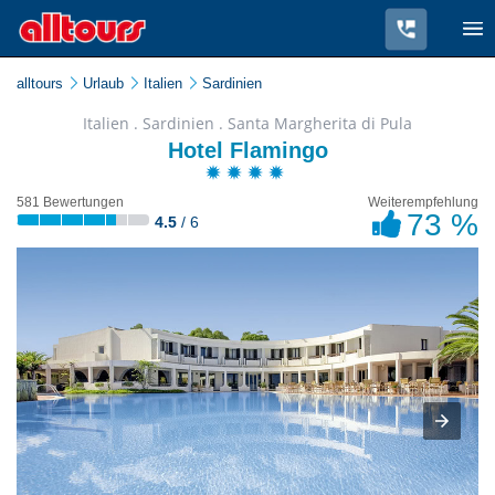
alltours
Urlaub
Italien
Sardinien
Italien . Sardinien . Santa Margherita di Pula
Hotel Flamingo
581 Bewertungen
Weiterempfehlung
73 %
4.5
/ 6