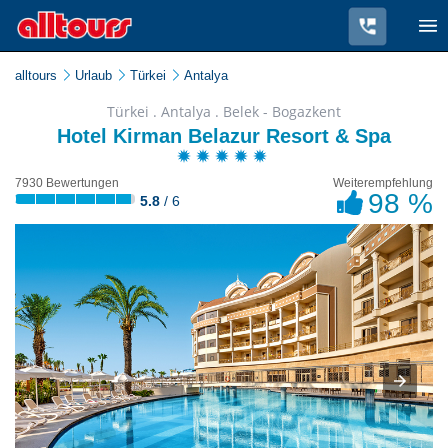
alltours
Urlaub
Türkei
Antalya
Türkei . Antalya . Belek - Bogazkent
Hotel Kirman Belazur Resort & Spa
7930 Bewertungen
Weiterempfehlung
98 %
5.8
/ 6