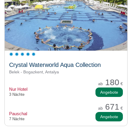
Crystal Waterworld Aqua Collection
Belek - Bogazkent, Antalya
180
ab
€
Nur Hotel
Angebote
3 Nächte
671
ab
€
Pauschal
Angebote
7 Nächte