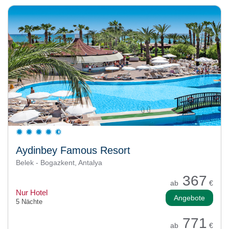
Aydinbey Famous Resort
Belek - Bogazkent, Antalya
367
ab
€
Nur Hotel
Angebote
5 Nächte
771
ab
€