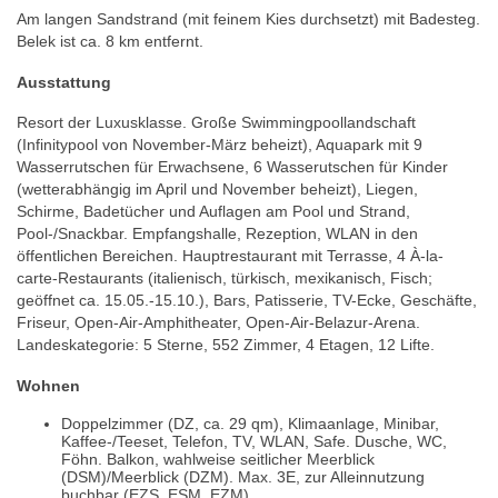
Am langen Sandstrand (mit feinem Kies durchsetzt) mit Badesteg.
Belek ist ca. 8 km entfernt.
Ausstattung
Resort der Luxusklasse. Große Swimmingpoollandschaft
(Infinitypool von November-März beheizt), Aquapark mit 9
Wasserrutschen für Erwachsene, 6 Wasserutschen für Kinder
(wetterabhängig im April und November beheizt), Liegen,
Schirme, Badetücher und Auflagen am Pool und Strand,
Pool-/Snackbar. Empfangshalle, Rezeption, WLAN in den
öffentlichen Bereichen. Hauptrestaurant mit Terrasse, 4 À-la-
carte-Restaurants (italienisch, türkisch, mexikanisch, Fisch;
geöffnet ca. 15.05.-15.10.), Bars, Patisserie, TV-Ecke, Geschäfte,
Friseur, Open-Air-Amphitheater, Open-Air-Belazur-Arena.
Landeskategorie: 5 Sterne, 552 Zimmer, 4 Etagen, 12 Lifte.
Wohnen
Doppelzimmer (DZ, ca. 29 qm), Klimaanlage, Minibar,
Kaffee-/Teeset, Telefon, TV, WLAN, Safe. Dusche, WC,
Föhn. Balkon, wahlweise seitlicher Meerblick
(DSM)/Meerblick (DZM). Max. 3E, zur Alleinnutzung
buchbar (EZS, ESM, EZM)