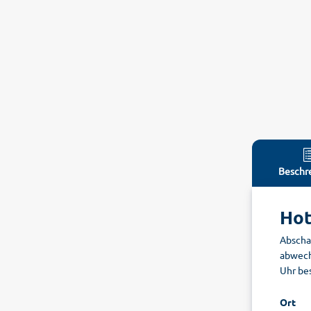
Beschr
Hot
Abscha
abwech
Uhr bes
Ort