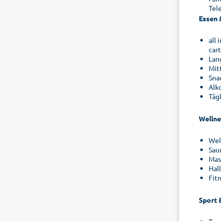
Tel
Essen 
all
car
Lan
Mit
Sna
Alk
Täg
Wellne
Wel
Sau
Mas
Hal
Fit
Sport 