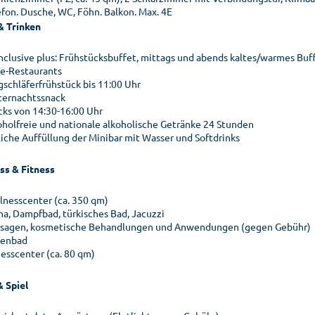
efon. Dusche, WC, Föhn. Balkon. Max. 4E
& Trinken
 inclusive plus: Frühstücksbuffet, mittags und abends kaltes/warmes Bu
te-Restaurants
gschläferfrühstück bis 11:00 Uhr
ternachtssnack
cks von 14:30-16:00 Uhr
oholfreie und nationale alkoholische Getränke 24 Stunden
liche Auffüllung der Minibar mit Wasser und Softdrinks
ss & Fitness
lnesscenter (ca. 350 qm)
na, Dampfbad, türkisches Bad, Jacuzzi
sagen, kosmetische Behandlungen und Anwendungen (gegen Gebühr)
lenbad
nesscenter (ca. 80 qm)
& Spiel