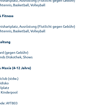
nishartplatz, Ausrüstung (Flutlicht gegen Gebühr)
htennis, Basketball, Volleyball
& Fitness
nishartplatz, Ausrüstung (Flutlicht gegen Gebühr)
htennis, Basketball, Volleyball
altung
lard (gegen Gebühr)
nds Diskothek, Shows
& Maxis (4-12 Jahre)
iclub (stdw.)
idisko
elplatz
. Kinderpool
de: AYT803