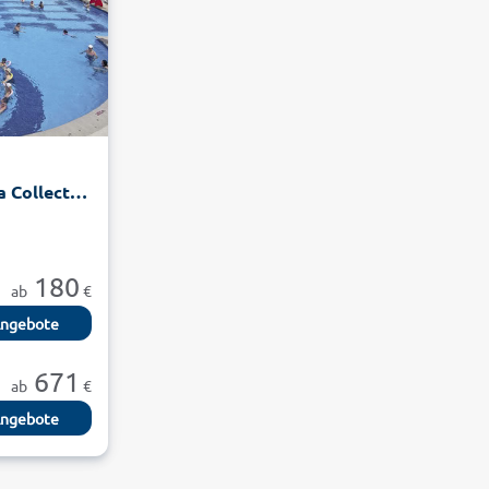
Crystal Waterworld Aqua Collection
180
ab
€
ngebote
671
ab
€
ngebote