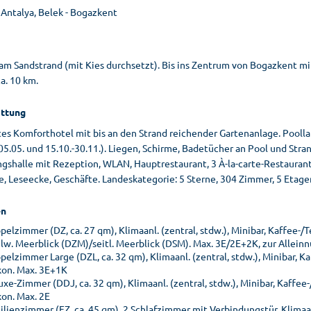
 Antalya, Belek - Bogazkent
 am Sandstrand (mit Kies durchsetzt). Bis ins Zentrum von Bogazkent m
a. 10 km.
ttung
tes Komforthotel mit bis an den Strand reichender Gartenanlage. Pool
05.05. und 15.10.-30.11.). Liegen, Schirme, Badetücher an Pool und St
shalle mit Rezeption, WLAN, Hauptrestaurant, 3 À-la-carte-Restaurants (i
, Leseecke, Geschäfte. Landeskategorie: 5 Sterne, 304 Zimmer, 5 Etagen,
n
elzimmer (DZ, ca. 27 qm), Klimaanl. (zentral, stdw.), Minibar, Kaffee-/
lw. Meerblick (DZM)/seitl. Meerblick (DSM). Max. 3E/2E+2K, zur Allein
elzimmer Large (DZL, ca. 32 qm), Klimaanl. (zentral, stdw.), Minibar, K
kon. Max. 3E+1K
xe-Zimmer (DDJ, ca. 32 qm), Klimaanl. (zentral, stdw.), Minibar, Kaffee
kon. Max. 2E
lienzimmer (FZ, ca. 45 qm), 2 Schlafzimmer mit Verbindungstür, Klimaanl