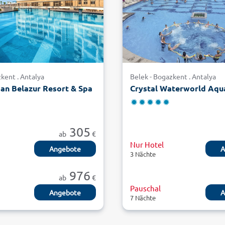
kent . Antalya
Belek - Bogazkent . Antalya
an Belazur Resort & Spa
305
ab
€
Nur Hotel
Angebote
A
3 Nächte
976
ab
€
Pauschal
Angebote
A
7 Nächte