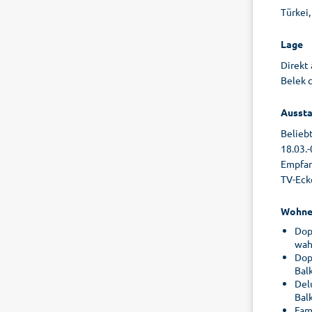
Türkei,
Lage
Direkt
Belek c
Aussta
Belieb
18.03.-
Empfang
TV-Ecke
Wohne
Dopp
wah
Dopp
Bal
Delu
Bal
Fami