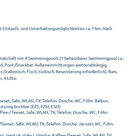
it Einkaufs- und Unterhaltungsmöglichkeiten ca. 1 km. Nach
landschaft mit 4 Swimmingpools (1 beheizbarer Swimmingpool ca.
rand, Pool-/Snackbar. Außeneinrichtungen wetterabhängig.
talienisch, Fisch, türkisch; Reservierung erforderlich), Bars,
 4 Lifte.
Teeset, Safe, WLAN, TV, Telefon. Dusche, WC, Föhn. Balkon,
nutzung buchbar (EZS, EZM, ESM)
affee-/ Teeset, Safe, WLAN, TV, Telefon. Dusche, WC, Föhn.
-/Teeset, Safe, WLAN, TV, Telefon. Dusche, Jacuzzi, WC, Föhn.
. (zentral, stdw.), Minibar, Kaffee-/Teeset, Safe, WLAN, TV,