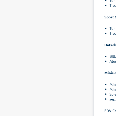
Ten
Tisc
Sport 
Ten
Tisc
Unterh
Bil
Abe
Minis 
Min
Min
Spi
sep
EDV-Co