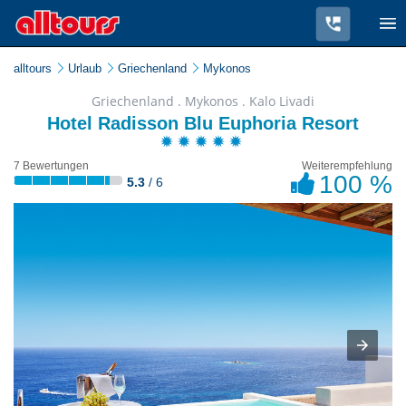
alltours
Urlaub
Griechenland
Mykonos
Griechenland . Mykonos . Kalo Livadi
Hotel Radisson Blu Euphoria Resort
7 Bewertungen
Weiterempfehlung
100 %
5.3
/ 6