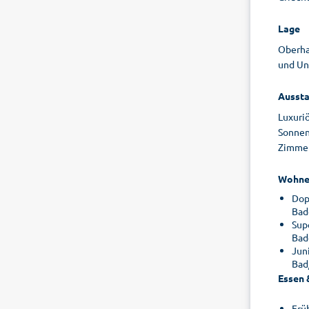
Lage
Oberha
und Un
Aussta
Luxuri
Sonnen
Zimmer
Wohne
Dop
Bad
Sup
Bad
Jun
Bad
Essen 
Frü