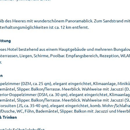
lb des Meeres mit wunderschönem Panoramablick. Zum Sandstrand mit T
terhaltungsmöglichkeiten ist ca. 12 km entfernt.
ttung
öses Hotel bestehend aus einem Hauptgebäude und mehreren Bungal
terrassen, Liegen, Schirme, Poolbar. Empfangsbereich, Rezeption, WLAN,
.
n
pelzimmer (DZM, ca. 25 qm), elegant eingerichtet, Klimaanlage, Minikü
emäntel, Slipper. Balkon/Terrasse. Meerblick. Wahlweise mit Jacuzzi (D
erior-Doppelzimmer (DSM, ca. 30 qm), elegant eingerichtet, Klimaanlag
emäntel, Slipper. Balkon/Terrasse. Meerblick. Wahlweise mit Jacuzzi (S
iorsuiten (JS, ca. 35-40 qm), elegant eingerichtet, komb. Wohn-/Schlafr
/Dusche, WC, Föhn, Bademäntel, Slipper. Balkon mit Jacuzzi und Meerbl
& Trinken
hstück: Frühstücksbuffet