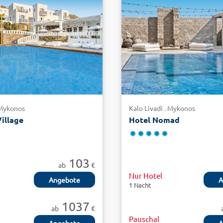
 Mykonos
Kalo Livadi . Mykonos
illage
Hotel Nomad
103
ab
€
Nur Hotel
Angebote
A
1 Nacht
1037
ab
€
Pauschal