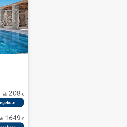
208
ab
€
ngebote
1649
ab
€