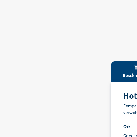
Beschr
Hot
Entspa
verwöh
Ort
Griech