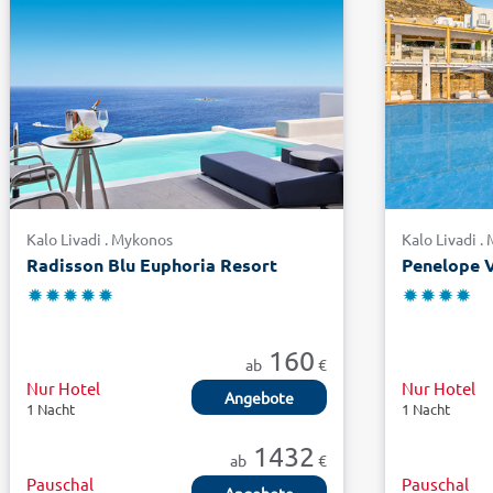
Kalo Livadi . Mykonos
Kalo Livadi .
Radisson Blu Euphoria Resort
Penelope V
160
ab
€
Nur Hotel
Nur Hotel
Angebote
1 Nacht
1 Nacht
1432
ab
€
Pauschal
Pauschal